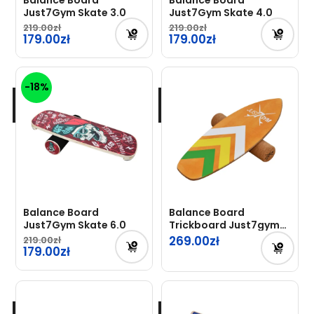
Balance Board
Balance Board
Just7Gym Skate 3.0
Just7Gym Skate 4.0
219.00
219.00
Pierwotna
179.00
Pierwotna
179.00
cena
cena
Aktualna
Aktualna
wynosiła:
wynosiła:
cena
cena
-18%
219.00zł.
219.00zł.
wynosi:
wynosi:
179.00zł.
179.00zł.
Balance Board
Balance Board
Just7Gym Skate 6.0
Trickboard Just7gym
Stripes
269.00
219.00
Pierwotna
179.00
cena
Aktualna
wynosiła:
cena
219.00zł.
wynosi: