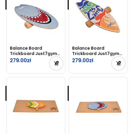
179.00zł.
Balance Board
Balance Board
Trickboard Just7gym
Trickboard Just7gym
Shark
Beach
279.00
279.00