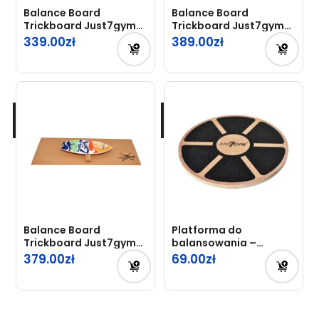
Balance Board
Balance Board
Trickboard Just7gym
Trickboard Just7gym
Stripes + Mata
Shark + Mata
339.00
389.00
Balance Board
Platforma do
Trickboard Just7gym
balansowania –
Beach + Mata
drewniana
379.00
69.00