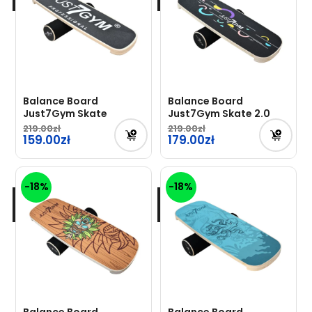
Balance Board
Balance Board
Just7Gym Skate
Just7Gym Skate 2.0
219.00
219.00
Pierwotna
159.00
Pierwotna
179.00
cena
cena
Aktualna
Aktualna
wynosiła:
wynosiła:
cena
cena
-18%
-18%
219.00zł.
219.00zł.
wynosi:
wynosi:
159.00zł.
179.00zł.