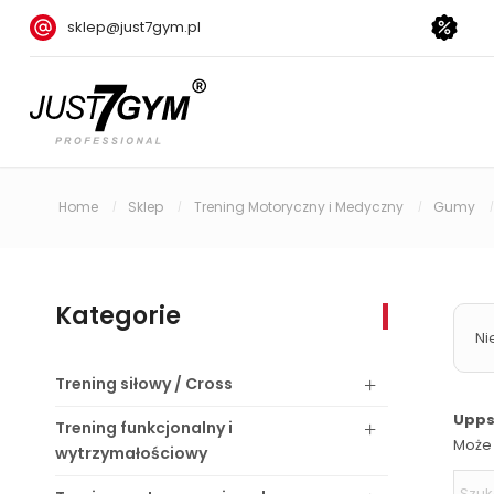
sklep@just7gym.pl
Home
Sklep
Trening Motoryczny i Medyczny
Gumy
/
/
/
Kategorie
Ni
Trening
siłowy / Cross
Upps!
Trening
funkcjonalny i
Może 
wytrzymałościowy