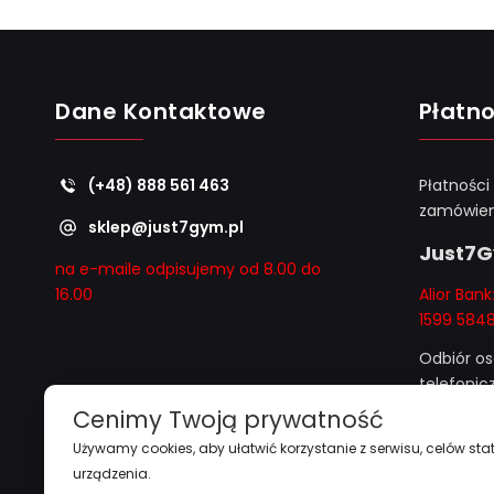
Dane Kontaktowe
Płatno
(+48) 888 561 463
Płatności
zamówien
sklep@just7gym.pl
Just7
na e-maile odpisujemy od 8.00 do
16.00
Alior Ban
1599 584
Odbiór os
telefoni
i "
przy z
Cenimy Twoją prywatność
1000zł
"
Używamy cookies, aby ułatwić korzystanie z serwisu, celów stat
urządzenia.