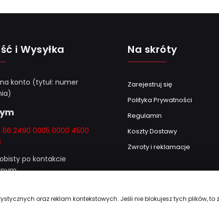
ść i Wysyłka
Na skróty
 na konto (tytuł: numer
Zarejestruj się
ia)
Polityka Prywatności
Gym
Regulamin
k: 66 2490 0005 0000 4500
Koszty Dostawy
8
Zwroty i reklamacje
obisty po kontakcie
cznym
amówieniu powyżej
ystycznych oraz reklam kontekstowych. Jeśli nie blokujesz tych plików, to