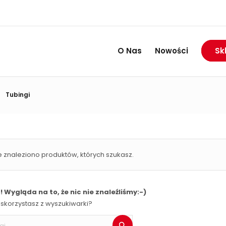
O Nas
Nowości
Sk
Tubingi
/
e znaleziono produktów, których szukasz.
 Wygląda na to, że nic nie znaleźliśmy:-)
skorzystasz z wyszukiwarki?