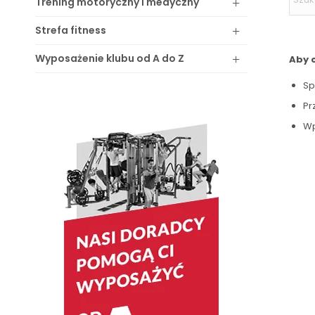
Trening
motoryczny i medyczny
Strefa
fitness
Wyposażenie
klubu od A do Z
Aby 
Sp
Pr
Wp