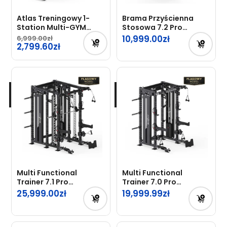
Atlas Treningowy 1-
Brama Przyścienna
Station Multi-GYM
Stosowa 7.2 Pro
Just7Gym
Just7Gym Stos 2x75kg
10,999.00
6,999.00
Pierwotna
2,799.60
cena
Aktualna
wynosiła:
cena
6,999.00zł.
wynosi:
2,799.60zł.
Multi Functional
Multi Functional
Trainer 7.1 Pro
Trainer 7.0 Pro
Just7Gym Professional
Just7Gym Professional
25,999.00
19,999.99