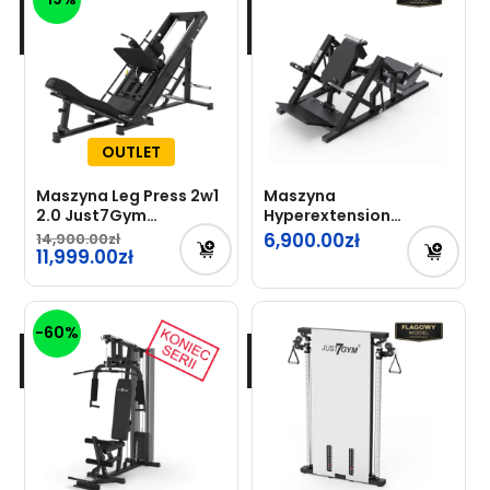
OUTLET
Maszyna Leg Press 2w1
Maszyna
2.0 Just7Gym
Hyperextension
Professional – OUTLET
Just7Gym
6,900.00
14,900.00
Pierwotna
11,999.00
cena
Aktualna
wynosiła:
cena
-60%
14,900.00zł.
wynosi:
11,999.00zł.