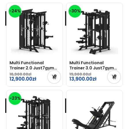
wynosiła:
cena
-24%
-30%
12,900.00zł.
wynosi:
9,900.00zł.
Multi Functional
Multi Functional
Trainer 2.0 Just7gym
Trainer 3.0 Just7gym
Professional
Professional
16,900.00
19,900.00
Pierwotna
12,900.00
Pierwotna
13,900.00
cena
cena
Aktualna
Aktualna
wynosiła:
wynosiła:
cena
cena
-23%
16,900.00zł.
19,900.00zł.
wynosi:
wynosi:
12,900.00zł.
13,900.00zł.