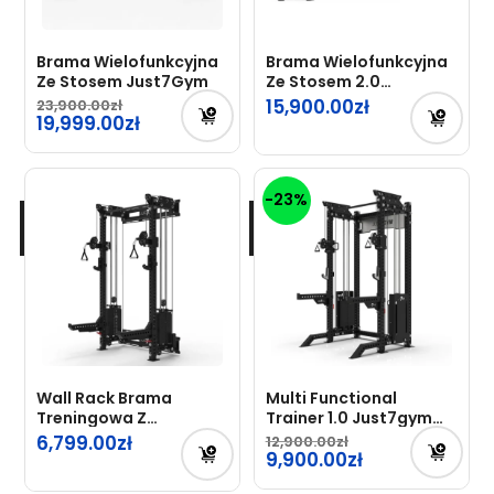
Brama Wielofunkcyjna
Brama Wielofunkcyjna
Ze Stosem Just7Gym
Ze Stosem 2.0
Just7Gym Professional
15,900.00
23,900.00
Pierwotna
19,999.00
cena
Aktualna
wynosiła:
cena
-23%
23,900.00zł.
wynosi:
19,999.00zł.
Wall Rack Brama
Multi Functional
Treningowa Z
Trainer 1.0 Just7gym
Podwójnym Wyciągiem
Professional
6,799.00
12,900.00
Just7Gym
Pierwotna
9,900.00
cena
Aktualna