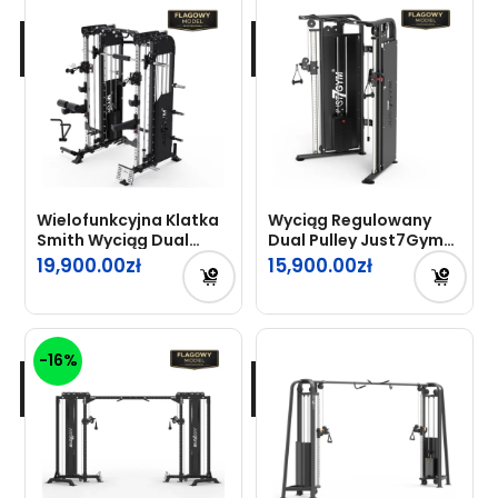
Wielofunkcyjna Klatka
Wyciąg Regulowany
Smith Wyciąg Dual
Dual Pulley Just7Gym
Pulley Just7Gym
Professional
19,900.00
15,900.00
Professional
-16%