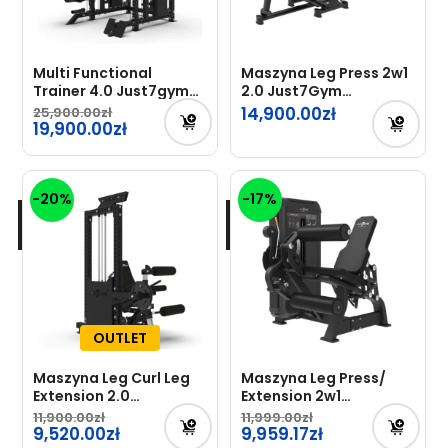
Multi Functional
Maszyna Leg Press 2w1
Trainer 4.0 Just7gym
2.0 Just7Gym
Professional
Professional
14,900.00
25,900.00
Pierwotna
19,900.00
cena
Aktualna
wynosiła:
cena
-20%
-17%
25,900.00zł.
wynosi:
19,900.00zł.
OUTLET
Maszyna Leg Curl Leg
Maszyna Leg Press/
Extension 2.0
Extension 2w1
Just7Gym Professional
Just7Gym Professional
11,900.00
11,999.00
Pierwotna
– OUTLET
9,520.00
Pierwotna
9,959.17