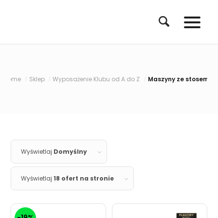
Home
Sklep
Wyposażenie Klubu od A do Z
Maszyny ze stosem
/
/
/
Wyświetlaj
Domyślny
Wyświetlaj
18 ofert na stronie
-19%