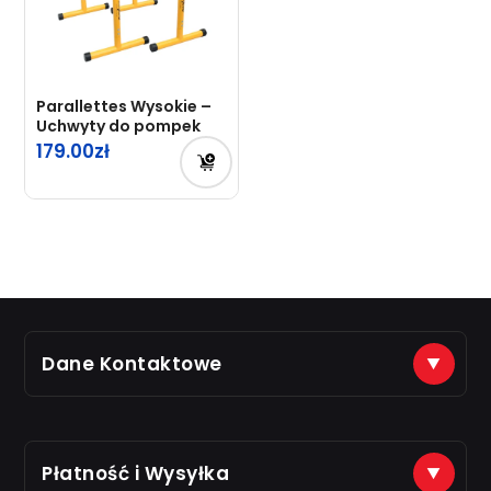
Parallettes Wysokie –
Uchwyty do pompek
179.00
Dane Kontaktowe
(+48) 888 561 463
sklep@just7gym.pl
na e-maile odpisujemy od 8.00 do 16.00
Płatność i Wysyłka