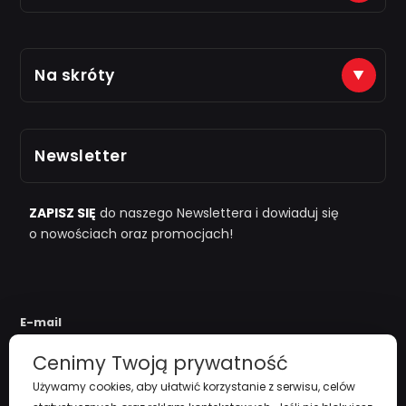
Płatności na konto (tytuł: numer zamówienia)
Na skróty
Just7Gym
Alior Bank: 66 2490 0005 0000 4500 1599 5848
Zarejestruj się
Odbiór osobisty po kontakcie telefonicznym
Newsletter
i "
przy zamówieniu powyżej 1000zł
"
Polityka Prywatności
Regulamin
ZAPISZ SIĘ
do naszego Newslettera i dowiaduj się
o nowościach oraz promocjach!
Koszty Dostawy
Zwroty i reklamacje
E-mail
Cenimy Twoją prywatność
Używamy cookies, aby ułatwić korzystanie z serwisu, celów