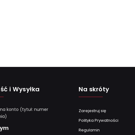
ść i Wysyłka
Na skróty
 na konto (tytuł: numer
Zarejestruj się
ia)
Polityka Prywatności
Gym
Regulamin