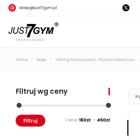
sklep@just7gym.pl
Home
Sklep
Trening Funkcjonalny i Wytrzymałościowy
/
/
/
Filtruj wg ceny
Wy
Cena:
160zł
—
450zł
Filtruj