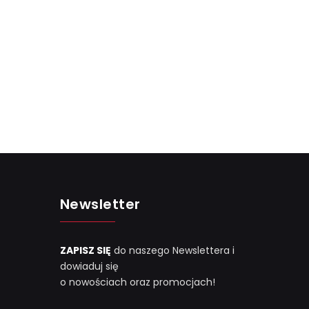
Newsletter
ZAPISZ SIĘ
do naszego Newslettera i
dowiaduj się
o nowościach oraz promocjach!