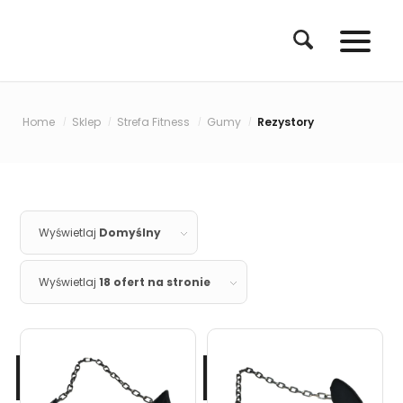
Home
Sklep
Strefa Fitness
Gumy
Rezystory
/
/
/
/
Wyświetlaj
Domyślny
Wyświetlaj
18 ofert na stronie