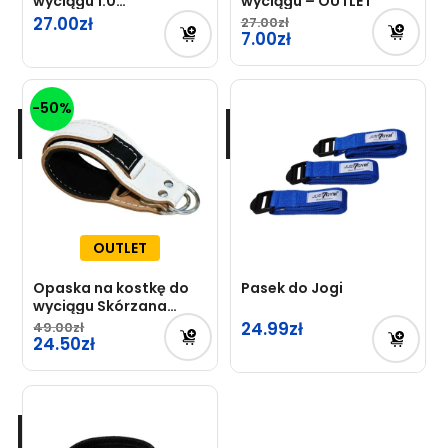
wyciągu 1.0
wyciągu – OUTLET
Professional
27.00
27.00
Pierwotna
7.00
cena
Aktualna
wynosiła:
cena
-50%
27.00zł.
wynosi:
7.00zł.
OUTLET
Opaska na kostkę do
Pasek do Jogi
wyciągu Skórzana
Just7Gym – OUTLET
24.99
49.00
Pierwotna
24.50
cena
Aktualna
wynosiła:
cena
49.00zł.
wynosi:
24.50zł.