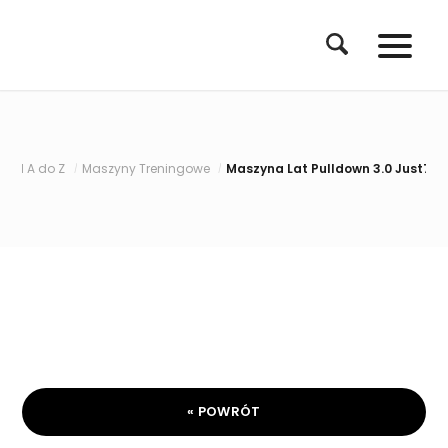
 A do Z
Maszyny Treningowe
Maszyna Lat Pulldown 3.0 Just7Gym 
/
/
« POWRÓT