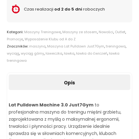
Czas realizacji
od 2 do 5 dni
roboczych
Kategorii:
Maszyny Treningowe
,
Maszyny ze stosem
,
Nowości
,
Outlet
,
Promocje
,
Wyposażenie Klubu od A do Z
Znaczników:
maszyna
,
Maszyna Lat Pulldown Just7Gym
,
treningowa
,
wyciąg
,
wyciąg górny
,
ławeczka
,
ławka
,
ławka do ćwiczeń
,
ławka
treningowa
Opis
Lat Pulldown Machine 3.0 Just7Gym
to
profesjonalna maszyna do treningu mięśni grzbietu,
zaprojektowana z myślą o maksymalnej ergonomii,
trwałości i płynności pracy. Urządzenie idealnie
sprawdza się w siłowniach komercyjnych, klubach