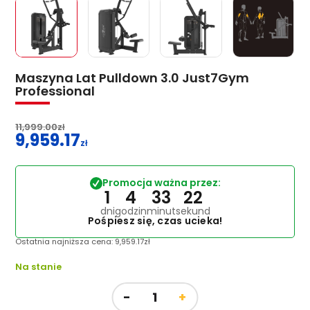
Maszyna Lat Pulldown 3.0 Just7Gym
Professional
11,999.00
zł
9,959.17
Pierwotna
zł
cena
Aktualna
wynosiła:
cena
Promocja ważna przez:
11,999.00zł.
wynosi:
1
4
33
22
9,959.17zł.
dni
godzin
minut
sekund
Pośpiesz się, czas ucieka!
Ostatnia najniższa cena:
9,959.17
zł
Na stanie