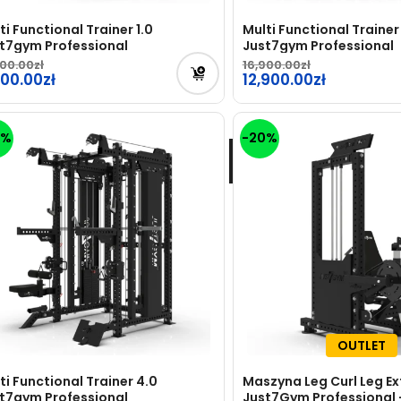
ti Functional Trainer 1.0
Multi Functional Trainer
t7gym Professional
Just7gym Professional
900.00
16,900.00
rwotna
900.00
Pierwotna
12,900.00
na
cena
tualna
Aktualna
osiła:
wynosiła:
na
cena
3%
-20%
900.00zł.
16,900.00zł.
osi:
wynosi:
00.00zł.
12,900.00zł.
OUTLET
ti Functional Trainer 4.0
Maszyna Leg Curl Leg Ex
t7gym Professional
Just7Gym Professional 