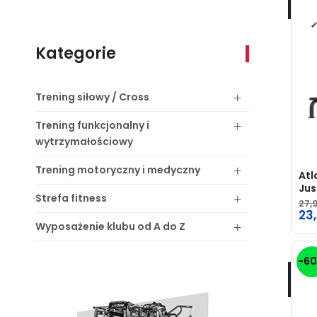
Kategorie
Trening
siłowy / Cross
Trening
funkcjonalny i
wytrzymałościowy
Trening
motoryczny i medyczny
Atl
Jus
Strefa
fitness
PR
27,
Pie
23,
Wyposażenie
klubu od A do Z
ce
Ak
wyn
ce
-6
27,
wyn
23,