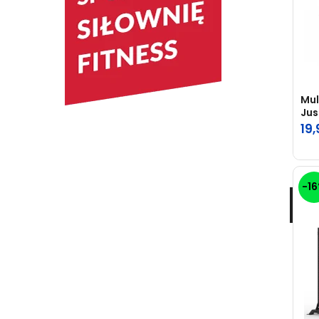
Mul
Jus
19
-1