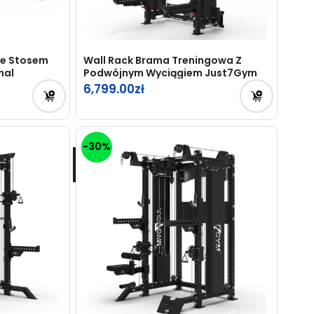
Ze Stosem
Wall Rack Brama Treningowa Z
nal
Podwójnym Wyciągiem Just7Gym
6,799.00
-30%