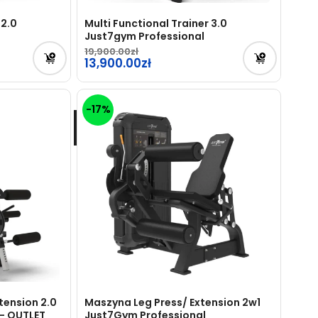
 2.0
Multi Functional Trainer 3.0
Just7gym Professional
19,900.00
Pierwotna
13,900.00
cena
Aktualna
wynosiła:
cena
-17%
19,900.00zł.
wynosi:
13,900.00zł.
tension 2.0
Maszyna Leg Press/ Extension 2w1
– OUTLET
Just7Gym Professional