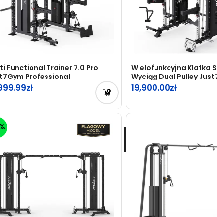
ti Functional Trainer 7.0 Pro
Wielofunkcyjna Klatka 
t7Gym Professional
Wyciąg Dual Pulley Jus
Professional
,999.99
19,900.00
6%