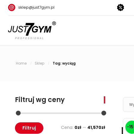
sklep@just7gym.pl
Home
Sklep
Tag: wyciąg
/
/
Filtruj wg ceny
Wy
-1
Cena:
0zł
—
41,570zł
Filtruj