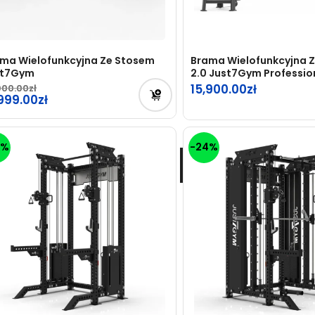
ma Wielofunkcyjna Ze Stosem
Brama Wielofunkcyjna 
st7Gym
2.0 Just7Gym Professio
15,900.00
900.00
rwotna
,999.00
na
tualna
osiła:
na
3%
-24%
900.00zł.
osi:
999.00zł.