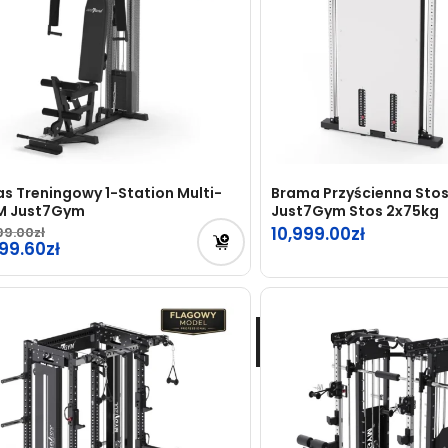
as Treningowy 1-Station Multi-
Brama Przyścienna Stos
M Just7Gym
Just7Gym Stos 2x75kg
10,999.00
99.00
rwotna
799.60
na
tualna
osiła:
na
99.00zł.
osi:
99.60zł.