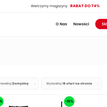
O Nas
Nowości
Sk
świetlaj
Domyślny
Wyświetlaj
18 ofert na stronie
5%
-15%