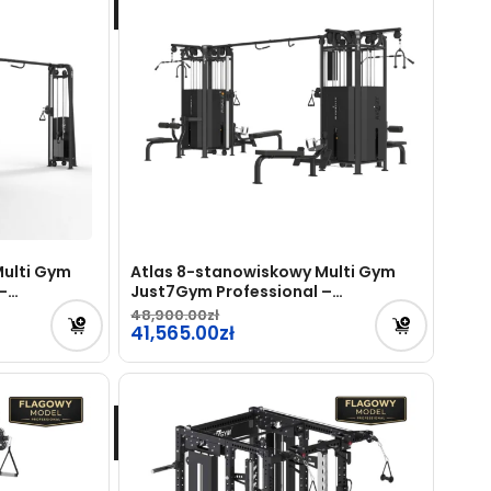
Multi Gym
Atlas 8-stanowiskowy Multi Gym
–
Just7Gym Professional –
PRZEDSPRZEDAŻ
48,900.00
Pierwotna
41,565.00
cena
Aktualna
wynosiła:
cena
48,900.00zł.
wynosi:
41,565.00zł.