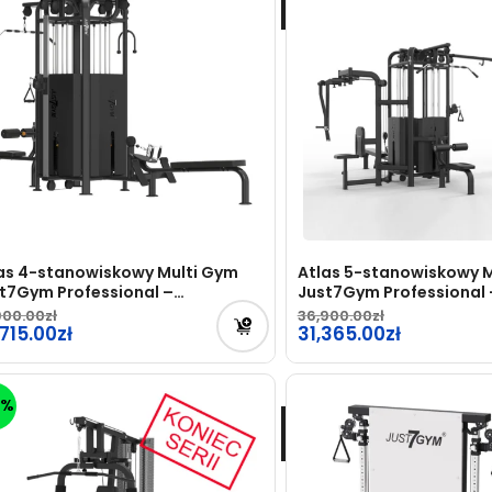
as 4-stanowiskowy Multi Gym
Atlas 5-stanowiskowy 
t7Gym Professional –
Just7Gym Professional 
ZEDSPRZEDAŻ
PRZEDSPRZEDAŻ
900.00
36,900.00
rwotna
715.00
Pierwotna
31,365.00
na
cena
tualna
Aktualna
osiła:
wynosiła:
na
cena
0%
900.00zł.
36,900.00zł.
osi:
wynosi:
715.00zł.
31,365.00zł.