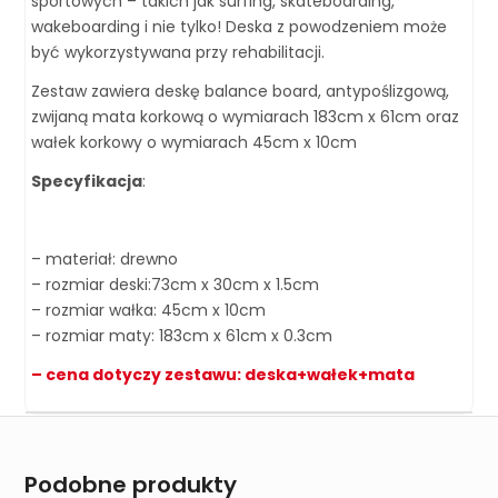
sportowych – takich jak surfing, skateboarding,
wakeboarding i nie tylko! Deska z powodzeniem może
być wykorzystywana przy rehabilitacji.
Zestaw zawiera deskę balance board, antypoślizgową,
zwijaną mata korkową o wymiarach 183cm x 61cm oraz
wałek korkowy o wymiarach 45cm x 10cm
Specyfikacja
:
– materiał: drewno
– rozmiar deski:73cm x 30cm x 1.5cm
– rozmiar wałka: 45cm x 10cm
– rozmiar maty: 183cm x 61cm x 0.3cm
– cena dotyczy zestawu: deska+wałek+mata
Podobne produkty