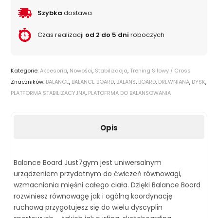
Szybka
dostawa
Czas realizacji
od 2 do 5 dni
roboczych
Kategorie:
Akcesoria
,
Nowości
,
Stabilizacja
,
Trening Siłowy / Cross
Znaczników:
BALANCE
,
BALANCE BOARD
,
BALANS
,
BOARD
,
DREWNIANA
,
DYSK
,
PLATFORMA STABILIZACYJNA
,
PLATOFRMA DO BALANSOWANIA
Opis
Balance Board Just7gym jest uniwersalnym
urządzeniem przydatnym do ćwiczeń równowagi,
wzmacniania mięśni całego ciała. Dzięki Balance Board
rozwiniesz równowagę jak i ogólną koordynację
ruchową przygotujesz się do wielu dyscyplin