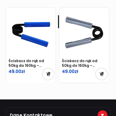
Ściskacz do rąk od
Ściskacz do rąk od
50kg do 160kg –
50kg do 160kg –
TRENING DŁONI BLUE
TRENING DŁONI
49.00
49.00
Dane Kontaktowe