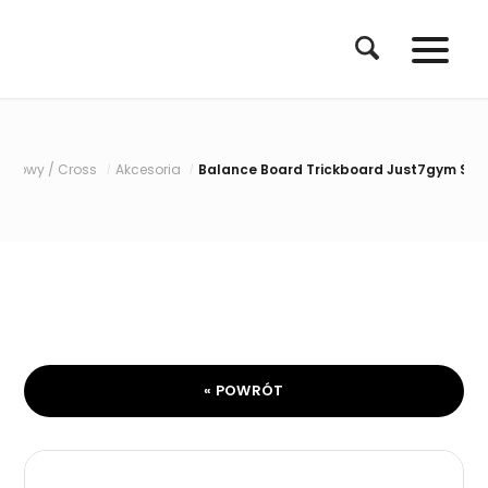
iłowy / Cross
Akcesoria
Balance Board Trickboard Just7gym Strip
/
/
« POWRÓT