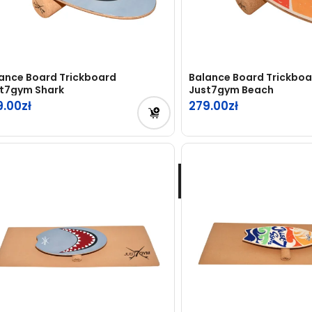
ance Board Trickboard
Balance Board Trickboa
t7gym Shark
Just7gym Beach
9.00
279.00