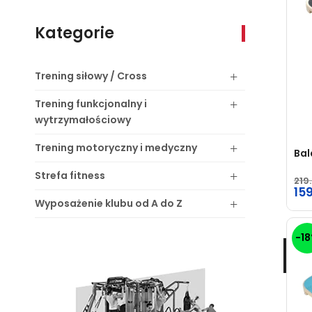
Kategorie
Trening
siłowy / Cross
Trening
funkcjonalny i
wytrzymałościowy
Trening
motoryczny i medyczny
Bal
Strefa
fitness
219
Pie
15
Wyposażenie
klubu od A do Z
ce
Ak
wyn
ce
-1
219
wyn
159