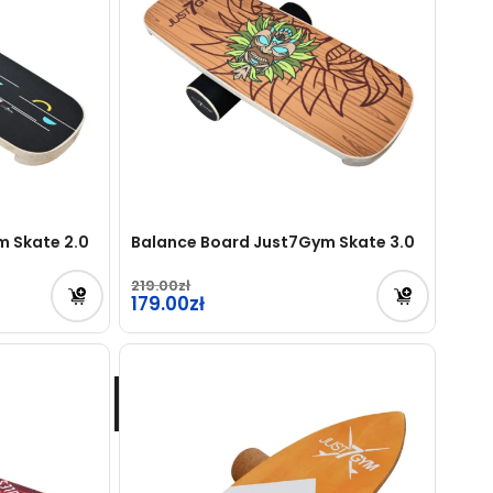
m Skate 2.0
Balance Board Just7Gym Skate 3.0
219.00
Pierwotna
179.00
cena
Aktualna
wynosiła:
cena
219.00zł.
wynosi:
179.00zł.