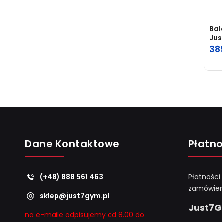
Bal
Jus
38
Dane Kontaktowe
Płatno
(+48) 888 561 463
Płatności
zamówien
sklep@just7gym.pl
Just7
na e-maile odpisujemy od 8.00 do