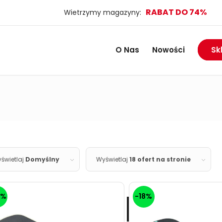
RABAT DO 74%
Wietrzymy magazyny:
O Nas
Nowości
Sk
świetlaj
Domyślny
Wyświetlaj
18 ofert na stronie
7%
-18%