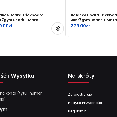
ance Board Trickboard
Balance Board Trickboa
t7gym Shark + Mata
Just7gym Beach + Mata
9.00
379.00
ść i Wysyłka
Na skróty
 na konto (tytuł: numer
Zarejestruj się
ia)
Polityka Prywatności
Gym
Regulamin