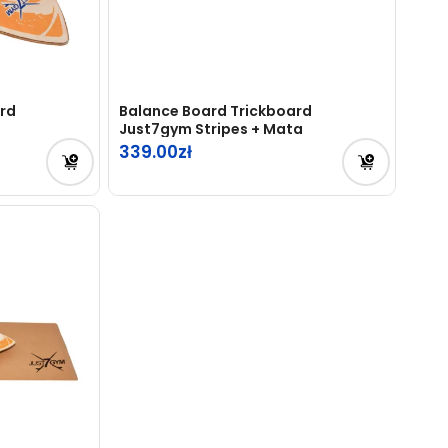
rd
Balance Board Trickboard
Just7gym Stripes + Mata
339.00