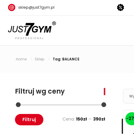
sklep@just7gym.pl
Home
Sklep
Tag: BALANCE
/
/
Filtruj wg ceny
Wy
-2
Cena:
150zł
—
390zł
Filtruj