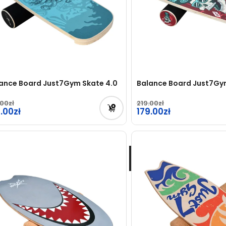
ance Board Just7Gym Skate 4.0
Balance Board Just7Gy
.00
219.00
rwotna
9.00
Pierwotna
179.00
na
cena
tualna
Aktualna
osiła:
wynosiła:
na
cena
.00zł.
219.00zł.
osi:
wynosi:
.00zł.
179.00zł.