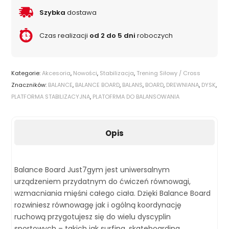
Szybka
dostawa
Czas realizacji
od 2 do 5 dni
roboczych
Kategorie:
Akcesoria
,
Nowości
,
Stabilizacja
,
Trening Siłowy / Cross
Znaczników:
BALANCE
,
BALANCE BOARD
,
BALANS
,
BOARD
,
DREWNIANA
,
DYSK
,
PLATFORMA STABILIZACYJNA
,
PLATOFRMA DO BALANSOWANIA
Opis
Balance Board Just7gym jest uniwersalnym
urządzeniem przydatnym do ćwiczeń równowagi,
wzmacniania mięśni całego ciała. Dzięki Balance Board
rozwiniesz równowagę jak i ogólną koordynację
ruchową przygotujesz się do wielu dyscyplin
sportowych – takich jak surfing, skateboarding,