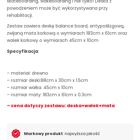
skateboarding, wakeboarding i nie tylko! Deska z
powodzeniem może być wykorzystywana przy
rehabilitacji.
Zestaw zawiera deskę balance board, antypoślizgową,
zwijaną mata korkową o wymiarach 183cm x 61cm oraz
wałek korkowy o wymiarach 45cm x 10cm
Specyfikacja
:
– materiał: drewno
– rozmiar deski:88cm x 30cm x 1.5cm
– rozmiar wałka: 45cm x 10cm
– rozmiar maty: 183cm x 61cm x 0.3cm
– cena dotyczy zestawu: deska+wałek+mata
Markowy produkt
: najwyższa jakość