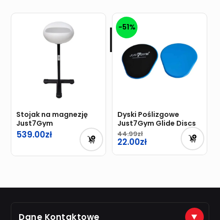
-51%
Stojak na magnezję
Dyski Poślizgowe
Just7Gym
Just7Gym Glide Discs
539.00
44.99
Pierwotna
22.00
cena
Aktualna
wynosiła:
cena
44.99zł.
wynosi:
22.00zł.
Dane Kontaktowe