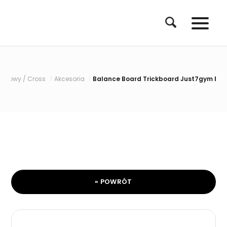
iłowy / Cross
Akcesoria
Balance Board Trickboard Just7gym Beac
/
/
« POWRÓT