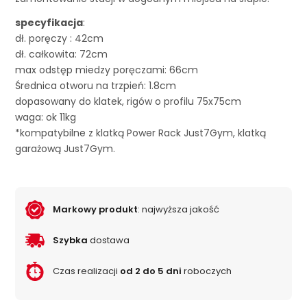
specyfikacja
:
dł. poręczy : 42cm
dł. całkowita: 72cm
max odstęp miedzy poręczami: 66cm
Średnica otworu na trzpień: 1.8cm
dopasowany do klatek, rigów o profilu 75x75cm
waga: ok 11kg
*kompatybilne z klatką Power Rack Just7Gym, klatką
garażową Just7Gym.
Markowy produkt
: najwyższa jakość
Szybka
dostawa
Czas realizacji
od 2 do 5 dni
roboczych