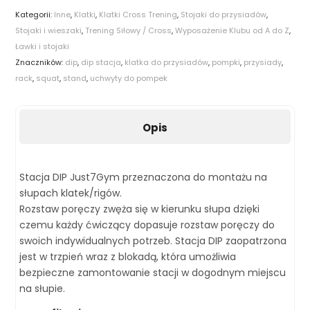
Kategorii:
Inne
,
Klatki
,
Klatki Cross Trening
,
Stojaki do przysiadów
,
Stojaki i wieszaki
,
Trening Siłowy / Cross
,
Wyposażenie Klubu od A do Z
,
Ławki i stojaki
Znaczników:
dip
,
dip stacja
,
klatka do przysiadów
,
pompki
,
przysiady
,
rack
,
squat
,
stand
,
uchwyty do pompek
Opis
Stacja DIP Just7Gym przeznaczona do montażu na
słupach klatek/rigów.
Rozstaw poręczy zwęża się w kierunku słupa dzięki
czemu każdy ćwiczący dopasuje rozstaw poręczy do
swoich indywidualnych potrzeb. Stacja DIP zaopatrzona
jest w trzpień wraz z blokadą, która umożliwia
bezpieczne zamontowanie stacji w dogodnym miejscu
na słupie.