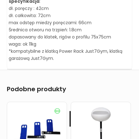
specyfikacja
:
dł. poręczy : 42cm
dł. całkowita: 72cm
max odstęp miedzy poręczami: 66cm
Średnica otworu na trzpień: 1.8cm
dopasowany do klatek, rigów o profilu 75x75cm
waga: ok 11kg
*kompatybilne z klatką Power Rack Just7Gym, klatką
garażową Just7Gym.
Podobne produkty