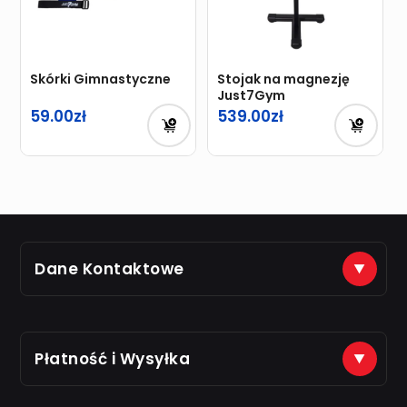
Skórki Gimnastyczne
Stojak na magnezję
Just7Gym
59.00
539.00
Dane Kontaktowe
(+48) 888 561 463
sklep@just7gym.pl
na e-maile odpisujemy od 8.00 do 16.00
Płatność i Wysyłka