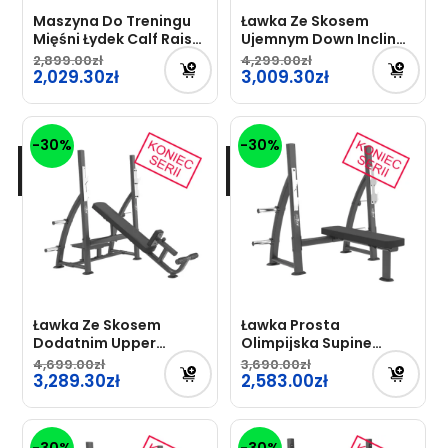
Maszyna Do Treningu
Ławka Ze Skosem
Mięśni Łydek Calf Raise
Ujemnym Down Incline
Just7Gym
Bench Just7Gym
2,899.00
4,299.00
Pierwotna
2,029.30
Pierwotna
Professional
3,009.30
cena
cena
Aktualna
Aktualna
wynosiła:
wynosiła:
cena
cena
-30%
-30%
2,899.00zł.
4,299.00zł.
wynosi:
wynosi:
2,029.30zł.
3,009.30zł.
Ławka Ze Skosem
Ławka Prosta
Dodatnim Upper
Olimpijska Supine
Incline Bench
Bench Just7Gym
4,699.00
3,690.00
Pierwotna
Just7Gym Professional
3,289.30
Pierwotna
Professional
2,583.00
cena
cena
Aktualna
Aktualna
wynosiła:
wynosiła:
cena
cena
-30%
-30%