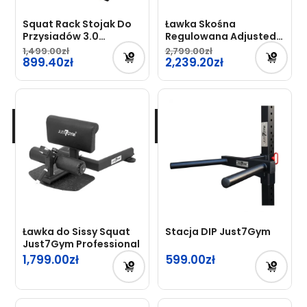
Squat Rack Stojak Do
Ławka Skośna
Przysiadów 3.0
Regulowana Adjusted
Just7Gym
Abdomen Bench
1,499.00
2,799.00
Pierwotna
899.40
Pierwotna
Just7Gym Professional
2,239.20
cena
cena
Aktualna
Aktualna
wynosiła:
wynosiła:
cena
cena
1,499.00zł.
2,799.00zł.
wynosi:
wynosi:
899.40zł.
2,239.20zł.
Ławka do Sissy Squat
Stacja DIP Just7Gym
Just7Gym Professional
1,799.00
599.00