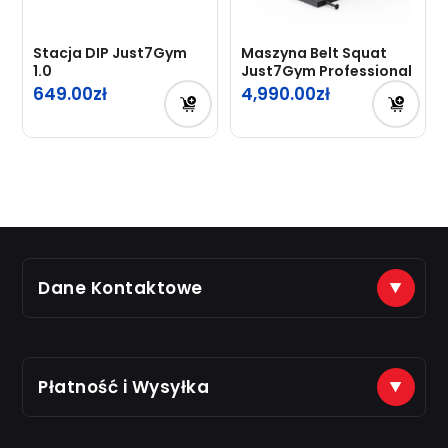
Stacja DIP Just7Gym
Maszyna Belt Squat
1.0
Just7Gym Professional
649.00
4,990.00
Dane Kontaktowe
(+48) 888 561 463
sklep@just7gym.pl
na e-maile odpisujemy od 8.00 do 16.00
Płatność i Wysyłka