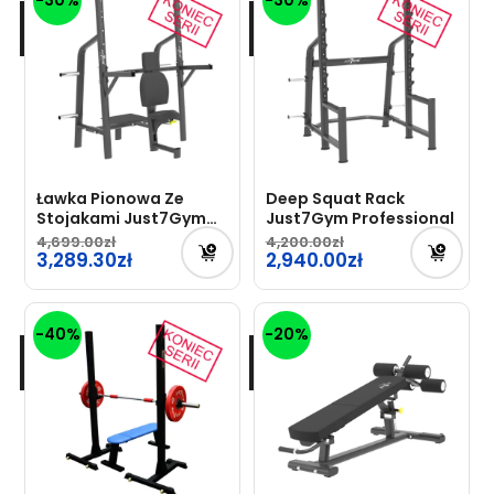
4,699.00zł.
3,690.00zł.
wynosi:
wynosi:
3,289.30zł.
2,583.00zł.
Ławka Pionowa Ze
Deep Squat Rack
Stojakami Just7Gym
Just7Gym Professional
Professional
4,699.00
4,200.00
Pierwotna
3,289.30
Pierwotna
2,940.00
cena
cena
Aktualna
Aktualna
wynosiła:
wynosiła:
cena
cena
-40%
-20%
4,699.00zł.
4,200.00zł.
wynosi:
wynosi:
3,289.30zł.
2,940.00zł.