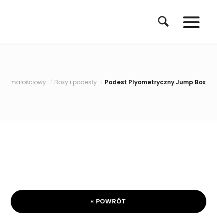
ymałościowy
Boxy i podesty
Podest Plyometryczny Jump Box Skrzyn
/
/
« POWRÓT