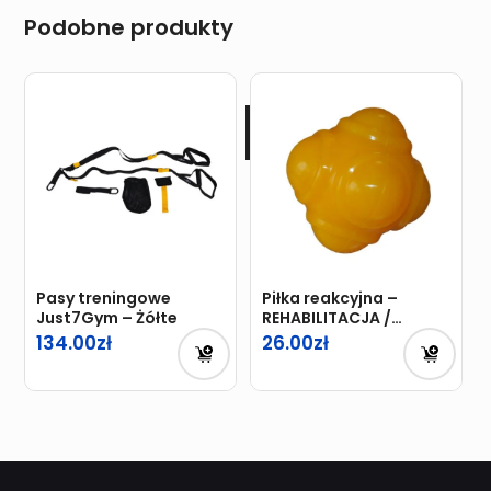
Podobne produkty
Pasy treningowe
Piłka reakcyjna –
Just7Gym – Żółte
REHABILITACJA /
LACROSSE
134.00
26.00