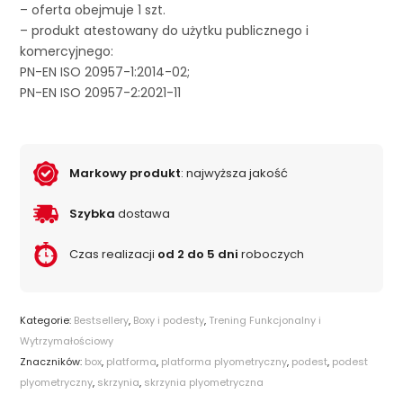
– oferta obejmuje 1 szt.
– produkt atestowany do użytku publicznego i
komercyjnego:
PN-EN ISO 20957-1:2014-02;
PN-EN ISO 20957-2:2021-11
Markowy produkt
: najwyższa jakość
Szybka
dostawa
Czas realizacji
od 2 do 5 dni
roboczych
Kategorie:
Bestsellery
,
Boxy i podesty
,
Trening Funkcjonalny i
Wytrzymałościowy
Znaczników:
box
,
platforma
,
platforma plyometryczny
,
podest
,
podest
plyometryczny
,
skrzynia
,
skrzynia plyometryczna