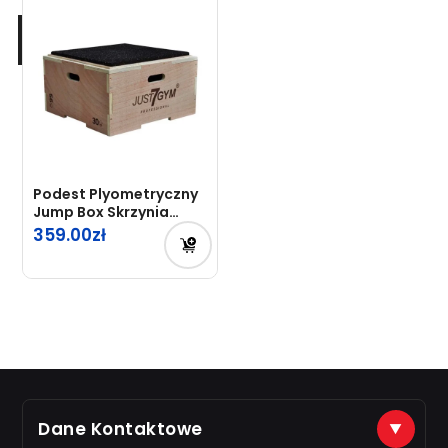
Podest Plyometryczny
Jump Box Skrzynia
Just7Gym
359.00
Dane Kontaktowe