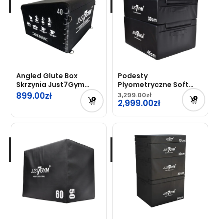
Angled Glute Box
Podesty
Skrzynia Just7Gym
Plyometryczne Soft
Professional
Box Skrzynia – Zestaw
899.00
3,299.00
Pierwotna
2,999.00
cena
Aktualna
wynosiła:
cena
3,299.00zł.
wynosi:
2,999.00zł.