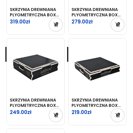
SKRZYNIA DREWNIANA
SKRZYNIA DREWNIANA
PLYOMETRYCZNA BOX
PLYOMETRYCZNA BOX
56X56X30CM
56X56X20CM
319.00
279.00
JUST7GYM
JUST7GYM
PROFESSIONAL
PROFESSIONAL
SKRZYNIA DREWNIANA
SKRZYNIA DREWNIANA
PLYOMETRYCZNA BOX
PLYOMETRYCZNA BOX
56X56X15CM
56X56X10CM
249.00
219.00
JUST7GYM
JUST7GYM
PROFESSIONAL
PROFESSIONAL