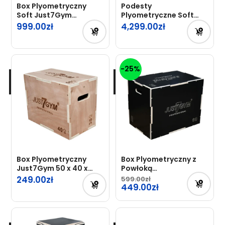
Box Plyometryczny
Podesty
Soft Just7Gym
Plyometryczne Soft
Professional
Box Skrzynia Just7Gym
999.00
4,299.00
– Zestaw 4 szt.
-25%
Box Plyometryczny
Box Plyometryczny z
Just7Gym 50 x 40 x
Powłoką
30cm
Antypoślizgową
249.00
599.00
Pierwotna
Just7Gym
449.00
cena
Aktualna
wynosiła:
cena
599.00zł.
wynosi: