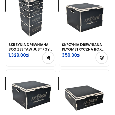
449.00zł.
SKRZYNIA DREWNIANA
SKRZYNIA DREWNIANA
BOX ZESTAW JUST7GYM
PLYOMETRYCZNA BOX
PROFESSIONAL
56X56X40CM
1,329.00
359.00
JUST7GYM
PROFESSIONAL