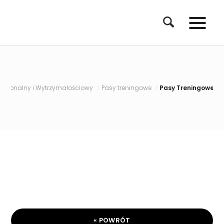
jonalny i Wytrzymałościowy
Pasy treningowe
Pasy Treningowe Profe
/
/
« POWRÓT