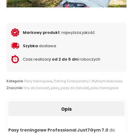
Markowy produkt
: najwyższa jakość
Szybka
dostawa
Czas realizacji
od 2 do 5 dni
roboczych
Kategorie:
Pasy treningowe
,
Trening Funkcjonalny i Wytrzymałościowy
Znaczniki:
liny do ćwiczeń
,
pasy
,
pasy do ćwiczeń
,
pasy treningowe
Opis
Pasy treningowe Professional Just7Gym 7.0
do