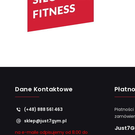
Dane Kontaktowe
Płatno
(+48) 888 561 463
Płatności
zamówien
sklep@just7gym.pl
Just7
na e-maile odpisujemy od 8.00 do