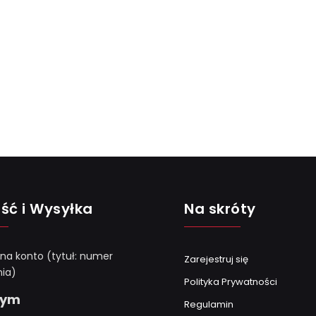
ść i Wysyłka
Na skróty
 na konto (tytuł: numer
Zarejestruj się
ia)
Polityka Prywatności
Gym
Regulamin