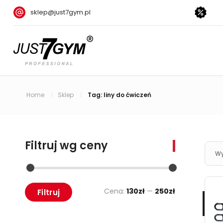
sklep@just7gym.pl
Home
Sklep
Tag: liny do ćwiczeń
/
/
Filtruj wg ceny
Wy
Cena:
130zł
—
250zł
Filtruj