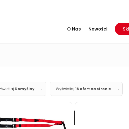
RABAT DO 74%
Wietrzymy magazyny:
O Nas
Nowości
Sk
świetlaj
Domyślny
Wyświetlaj
18 ofert na stronie