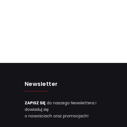
Newsletter
ZAPISZ SIĘ
do naszego Newslettera i
dowiaduj się
o nowościach oraz promocjach!