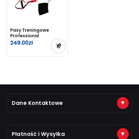
Pasy Treningowe
Professional
249.00
Dane Kontaktowe
(+48) 888 561 463
sklep@just7gym.pl
na e-maile odpisujemy od 8.00 do 16.00
Płatność i Wysyłka