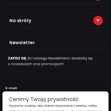
Płatności na konto (tytuł: numer zamówienia)
Na skróty
Just7Gym
Alior Bank: 66 2490 0005 0000 4500 1599 5848
Zarejestruj się
Odbiór osobisty po kontakcie telefonicznym
Newsletter
i "
przy zamówieniu powyżej 1000zł
"
Polityka Prywatności
Regulamin
ZAPISZ SIĘ
do naszego Newslettera i dowiaduj się
o nowościach oraz promocjach!
Koszty Dostawy
Zwroty i reklamacje
E-mail
Cenimy Twoją prywatność
Używamy cookies, aby ułatwić korzystanie z serwisu, celów