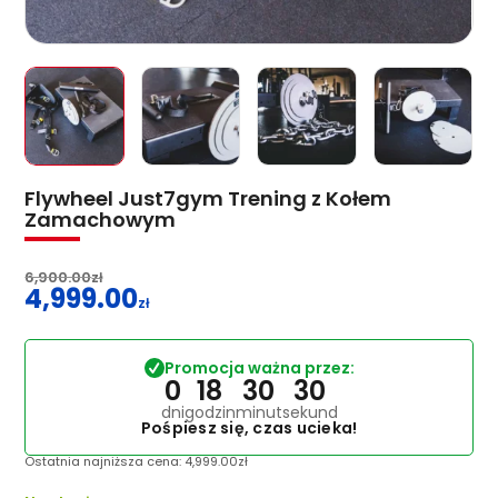
Flywheel Just7gym Trening z Kołem
Zamachowym
6,900.00
zł
4,999.00
Pierwotna
zł
cena
Aktualna
wynosiła:
cena
Promocja ważna przez:
6,900.00zł.
wynosi:
0
18
30
30
4,999.00zł.
dni
godzin
minut
sekund
Pośpiesz się, czas ucieka!
Ostatnia najniższa cena:
4,999.00
zł