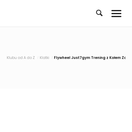
Klubu od A do Z
Klatki
Flywheel Just7gym Trening z Kołem Zamac
/
/