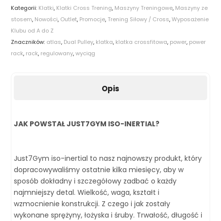
Kategorii:
Klatki
,
Klatki Cross Trening
,
Maszyny Treningowe
,
Maszyny ze
stosem
,
Nowości
,
Outlet
,
Promocje
,
Trening Siłowy / Cross
,
Wyposażenie
Klubu od A do Z
Znaczników:
atlas
,
Dual Pulley
,
klatka
,
klatka crossfitowa
,
power
,
power
rack
,
rack
,
regulowany
,
wyciąg
Opis
JAK POWSTAŁ JUST7GYM ISO-INERTIAL?
Just7Gym iso-inertial to nasz najnowszy produkt, który
dopracowywaliśmy ostatnie kilka miesięcy, aby w
sposób dokładny i szczegółowy zadbać o każdy
najmniejszy detal. Wielkość, waga, kształt i
wzmocnienie konstrukcji. Z czego i jak zostały
wykonane sprężyny, łożyska i śruby. Trwałość, długość i