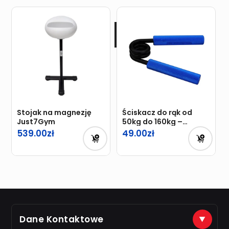
Stojak na magnezję
Ściskacz do rąk od
Just7Gym
50kg do 160kg –
TRENING DŁONI BLUE
539.00
49.00
Dane Kontaktowe