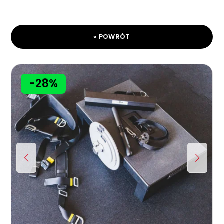
« POWRÓT
-28%