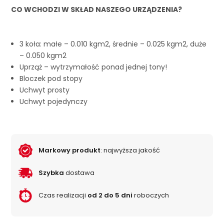
CO WCHODZI W SKŁAD NASZEGO URZĄDZENIA?
3 koła: małe – 0.010 kgm2, średnie – 0.025 kgm2, duże
– 0.050 kgm2
Uprząż – wytrzymałość ponad jednej tony!
Bloczek pod stopy
Uchwyt prosty
Uchwyt pojedynczy
Markowy produkt
: najwyższa jakość
Szybka
dostawa
Czas realizacji
od 2 do 5 dni
roboczych