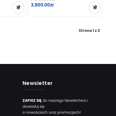
3,900.00
Strona 1 z 2
Newsletter
ZAPISZ SIĘ
do naszego Newslettera i
dowiaduj się
o nowościach oraz promocjach!