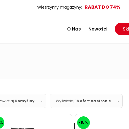
O Nas
Nowości
Sk
świetlaj
Domyślny
Wyświetlaj
18 ofert na stronie
5%
-15%