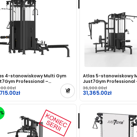
as 4-stanowiskowy Multi Gym
Atlas 5-stanowiskowy 
t7Gym Professional –
Just7Gym Professional 
ZEDSPRZEDAŻ
PRZEDSPRZEDAŻ
900.00
36,900.00
rwotna
715.00
Pierwotna
31,365.00
na
cena
tualna
Aktualna
osiła:
wynosiła:
na
cena
0%
900.00zł.
36,900.00zł.
osi:
wynosi:
715.00zł.
31,365.00zł.