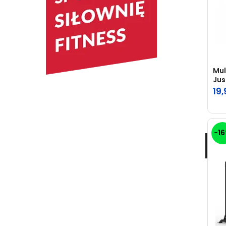
Mul
Jus
19
-1