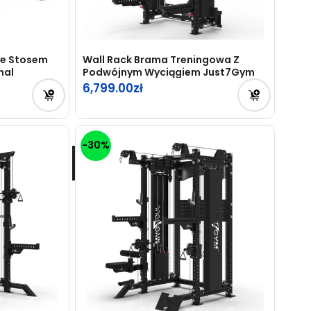
Ze Stosem
Wall Rack Brama Treningowa Z
nal
Podwójnym Wyciągiem Just7Gym
6,799.00
-30%