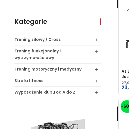
Kategorie
Trening
siłowy / Cross
Trening
funkcjonalny i
wytrzymałościowy
Trening
motoryczny i medyczny
Atl
Jus
Strefa
fitness
PR
27,
Pie
23,
Wyposażenie
klubu od A do Z
ce
Ak
wyn
ce
-6
27,
wyn
23,