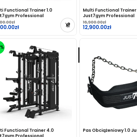
ti Functional Trainer 1.0
Multi Functional Trainer
t7gym Professional
Just7gym Professional
900.00
16,900.00
rwotna
900.00
Pierwotna
12,900.00
na
cena
tualna
Aktualna
osiła:
wynosiła:
na
cena
3%
900.00zł.
16,900.00zł.
osi:
wynosi:
00.00zł.
12,900.00zł.
ti Functional Trainer 4.0
Pas Obciążeniowy 1.0 J
t7gym Professional