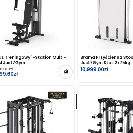
as Treningowy 1-Station Multi-
Brama Przyścienna Stos
M Just7Gym
Just7Gym Stos 2x75kg
10,999.00
99.00
rwotna
799.60
na
tualna
osiła:
na
99.00zł.
osi:
99.60zł.