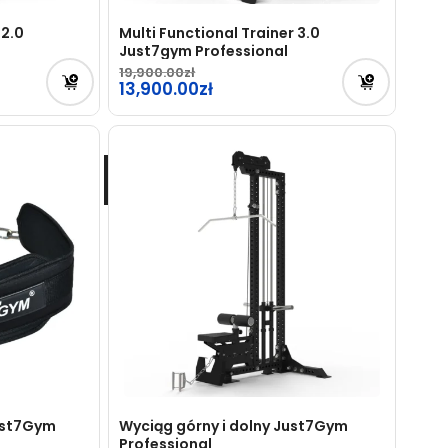
 2.0
Multi Functional Trainer 3.0
Just7gym Professional
19,900.00
Pierwotna
13,900.00
cena
Aktualna
wynosiła:
cena
19,900.00zł.
wynosi:
13,900.00zł.
ust7Gym
Wyciąg górny i dolny Just7Gym
Professional