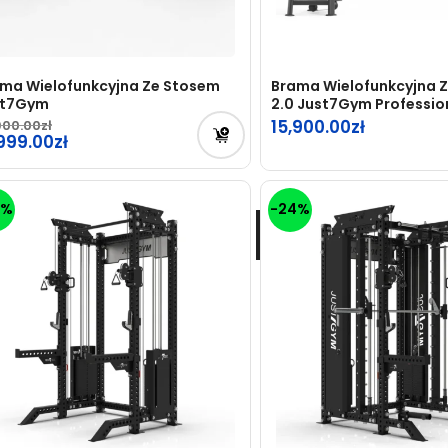
ma Wielofunkcyjna Ze Stosem
Brama Wielofunkcyjna 
st7Gym
2.0 Just7Gym Professio
15,900.00
900.00
rwotna
,999.00
na
tualna
osiła:
na
3%
-24%
900.00zł.
osi:
999.00zł.