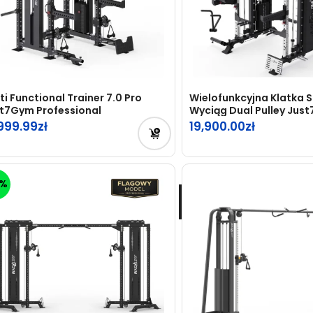
ti Functional Trainer 7.0 Pro
Wielofunkcyjna Klatka 
t7Gym Professional
Wyciąg Dual Pulley Jus
Professional
,999.99
19,900.00
6%