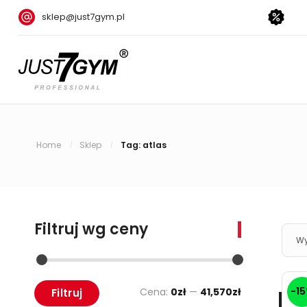
sklep@just7gym.pl
Home
Sklep
Tag: atlas
/
/
Filtruj wg ceny
Wy
-1
Cena:
0zł
—
41,570zł
Filtruj