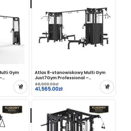
Multi Gym
Atlas 8-stanowiskowy Multi Gym
–
Just7Gym Professional –
PRZEDSPRZEDAŻ
48,900.00
Pierwotna
41,565.00
cena
Aktualna
wynosiła:
cena
48,900.00zł.
wynosi:
41,565.00zł.