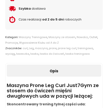
Szybka
dostawa
Czas realizacji
od 2 do 5 dni
roboczych
Kategorii:
Maszyny Treningowe
,
Maszyny ze stosem
,
Nowości
,
Outlet
,
Promocje
,
Wyposażenie Klubu od A do Z
Znaczników:
curl
,
Leg
,
maszyna
,
prone
,
prone leg curl
,
treningowa
,
wyciąg
,
ławeczka
,
ławka
,
ławka do ćwiczeń
,
ławka treningowa
Opis
Maszyna Prone Leg Curl Just7Gym ze
stosem do ćwiczeń mięśni
dwugłowych uda w pozycji leżącej:
Skoncentrowany trening tylnej części uda: