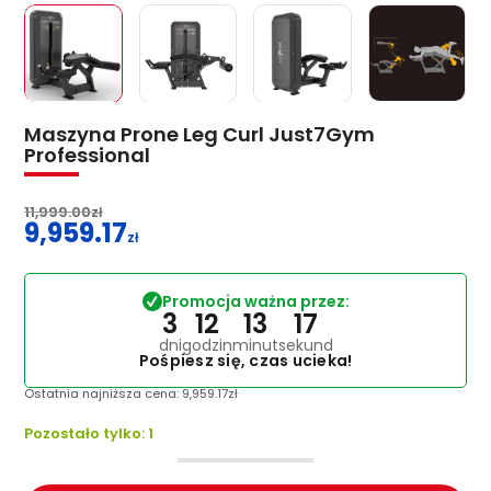
Maszyna Prone Leg Curl Just7Gym
Professional
11,999.00
zł
9,959.17
Pierwotna
zł
cena
Aktualna
wynosiła:
cena
Promocja ważna przez:
11,999.00zł.
wynosi:
3
12
13
17
9,959.17zł.
dni
godzin
minut
sekund
Pośpiesz się, czas ucieka!
Ostatnia najniższa cena:
9,959.17
zł
Pozostało tylko: 1