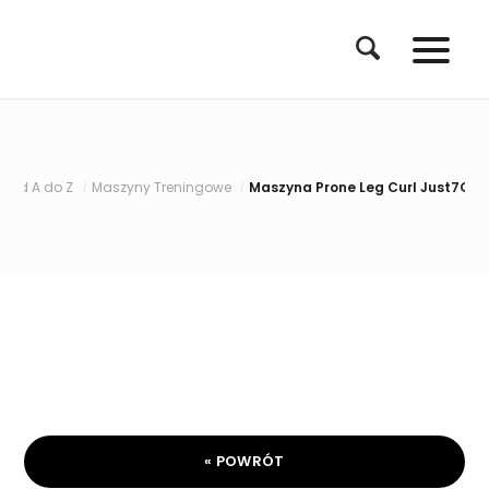
d A do Z
Maszyny Treningowe
Maszyna Prone Leg Curl Just7Gym Pr
/
/
« POWRÓT