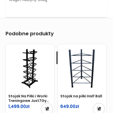
Podobne produkty
Stojak Na Piłki i Worki
Stojak na piłki Half Ball
Treningowe Just7Gym
2.0
1,499.00
649.00