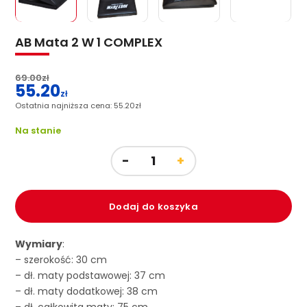
AB Mata 2 W 1 COMPLEX
69.00
zł
55.20
Pierwotna
zł
cena
Ostatnia najniższa cena:
55.20
zł
Aktualna
wynosiła:
cena
Na stanie
69.00zł.
wynosi:
55.20zł.
Dodaj do koszyka
Wymiary
:
– szerokość: 30 cm
– dł. maty podstawowej: 37 cm
– dł. maty dodatkowej: 38 cm