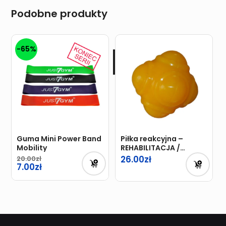
Podobne produkty
-65%
Guma Mini Power Band
Piłka reakcyjna –
Mobility
REHABILITACJA /
LACROSSE
26.00
20.00
7.00