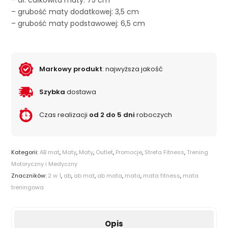
– dł. całkowita maty: 75 cm
– grubość maty dodatkowej: 3,5 cm
– grubość maty podstawowej: 6,5 cm
Markowy produkt
: najwyższa jakość
Szybka
dostawa
Czas realizacji
od 2 do 5 dni
roboczych
Kategorii:
AB mat
,
Maty
,
Maty
,
Outlet
,
Promocje
,
Strefa Fitness
,
Trening
Motoryczny i Medyczny
Znaczników:
2 w 1
,
ab
,
ab mat
,
ab mata
,
mata
,
mata fitness
,
mata
treningowa
Opis