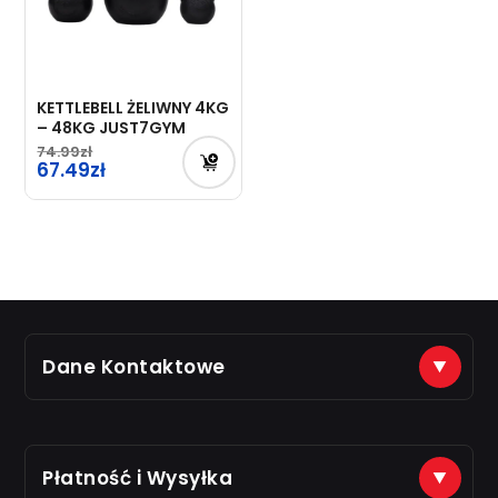
KETTLEBELL ŻELIWNY 4KG
– 48KG JUST7GYM
74.99
67.49
Dane Kontaktowe
(+48) 888 561 463
sklep@just7gym.pl
na e-maile odpisujemy od 8.00 do 16.00
Płatność i Wysyłka