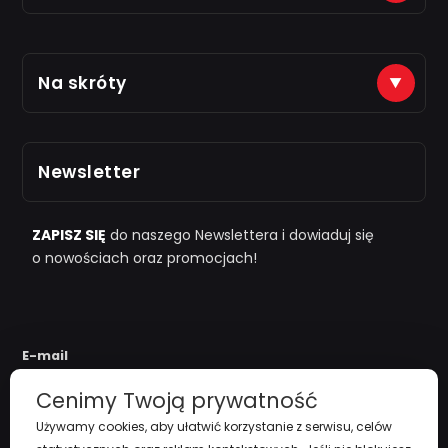
Płatności na konto (tytuł: numer zamówienia)
Na skróty
Just7Gym
Alior Bank: 66 2490 0005 0000 4500 1599 5848
Zarejestruj się
Odbiór osobisty po kontakcie telefonicznym
Newsletter
i "
przy zamówieniu powyżej 1000zł
"
Polityka Prywatności
Regulamin
ZAPISZ SIĘ
do naszego Newslettera i dowiaduj się
o nowościach oraz promocjach!
Koszty Dostawy
Zwroty i reklamacje
E-mail
Cenimy Twoją prywatność
Używamy cookies, aby ułatwić korzystanie z serwisu, celów