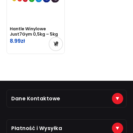
Hantle Winylowe
Just7Gym 0,5kg – 5kg
8.99
Dane Kontaktowe
(+48) 888 561 463
sklep@just7gym.pl
na e-maile odpisujemy od 8.00 do 16.00
Płatność i Wysyłka