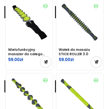
Wielofunkcyjny
Wałek do masażu
masażer do całego
STICK ROLLER 3.0
ciała
59.00
59.00