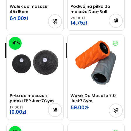
Wałek do masażu
Podwójna piłka do
45x15cm
masażu Duo-Ball
64.00
29.00
14.75
-41%
Piłka do masażu z
Wałek Do Masażu 7.0
pianki EPP Just7Gym
Just7Gym
59.00
17.00
10.00