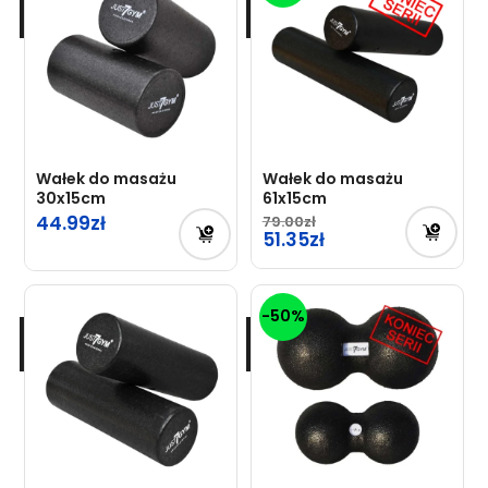
Wałek do masażu
Wałek do masażu
30x15cm
61x15cm
44.99
79.00
Pierwotna
51.35
cena
Aktualna
wynosiła:
cena
-50%
79.00zł.
wynosi:
51.35zł.