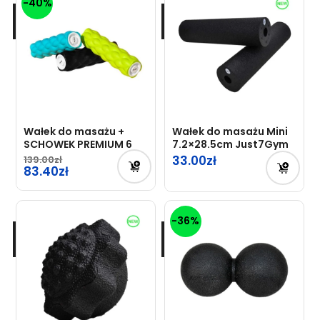
-40%
Wałek do masażu +
Wałek do masażu Mini
SCHOWEK PREMIUM 6
7.2×28.5cm Just7Gym
33.00
139.00
83.40
-36%