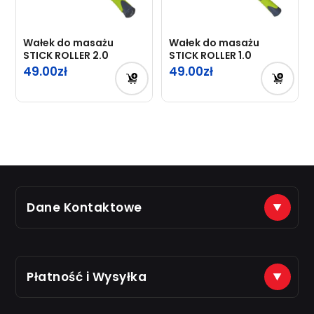
Wałek do masażu
Wałek do masażu
STICK ROLLER 2.0
STICK ROLLER 1.0
49.00
49.00
Dane Kontaktowe
(+48) 888 561 463
sklep@just7gym.pl
na e-maile odpisujemy od 8.00 do 16.00
Płatność i Wysyłka