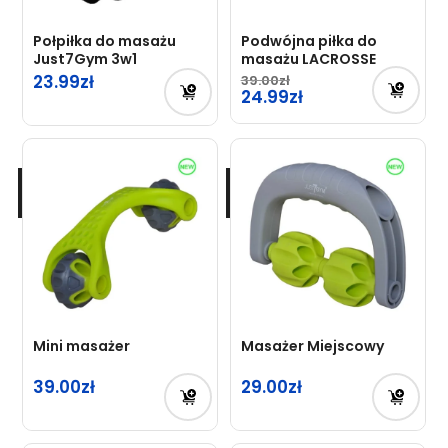
Połpiłka do masażu
Podwójna piłka do
Just7Gym 3w1
masażu LACROSSE
23.99
39.00
24.99
Mini masażer
Masażer Miejscowy
39.00
29.00