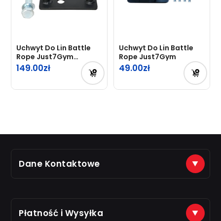
Uchwyt Do Lin Battle
Uchwyt Do Lin Battle
Rope Just7Gym
Rope Just7Gym
Professional 1.0
149.00
49.00
Dane Kontaktowe
(+48) 888 561 463
sklep@just7gym.pl
na e-maile odpisujemy od 8.00 do 16.00
Płatność i Wysyłka