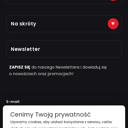
Płatności na konto (tytuł: numer zamówienia)
Na skróty
Just7Gym
Alior Bank: 66 2490 0005 0000 4500 1599 5848
Zarejestruj się
Odbiór osobisty po kontakcie telefonicznym
Newsletter
i "
przy zamówieniu powyżej 1000zł
"
Polityka Prywatności
Regulamin
ZAPISZ SIĘ
do naszego Newslettera i dowiaduj się
o nowościach oraz promocjach!
Koszty Dostawy
Zwroty i reklamacje
E-mail
Cenimy Twoją prywatność
Używamy cookies, aby ułatwić korzystanie z serwisu, celów