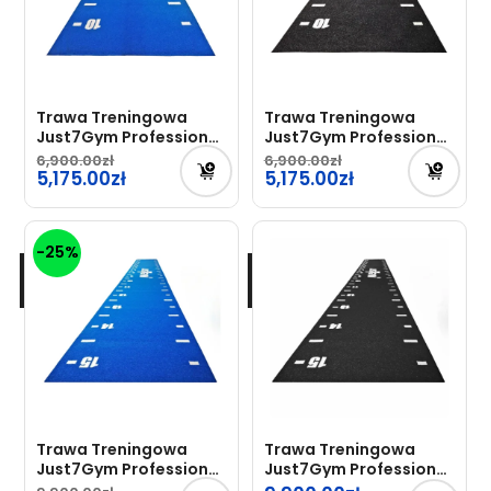
Trawa Treningowa
Trawa Treningowa
Just7Gym Professional
Just7Gym Professional
2x10m Niebieska
2x10m Czarna
6,900.00
6,900.00
Pierwotna
5,175.00
Pierwotna
5,175.00
cena
cena
Aktualna
Aktualna
wynosiła:
wynosiła:
cena
cena
-25%
6,900.00zł.
6,900.00zł.
wynosi:
wynosi:
5,175.00zł.
5,175.00zł.
Trawa Treningowa
Trawa Treningowa
Just7Gym Professional
Just7Gym Professional
2x15m Niebieska
2x15m Czarna