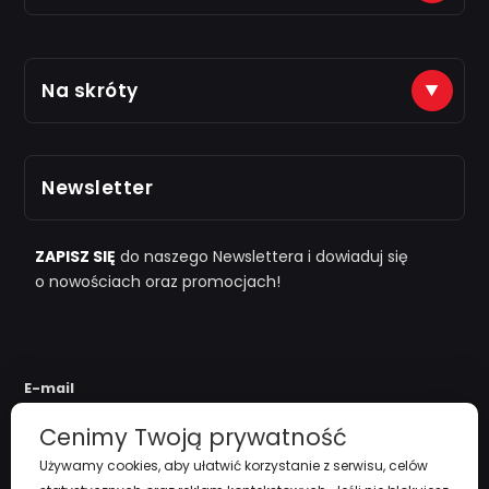
Płatności na konto (tytuł: numer zamówienia)
Na skróty
Just7Gym
Alior Bank: 66 2490 0005 0000 4500 1599 5848
Zarejestruj się
Odbiór osobisty po kontakcie telefonicznym
Newsletter
i "
przy zamówieniu powyżej 1000zł
"
Polityka Prywatności
Regulamin
ZAPISZ SIĘ
do naszego Newslettera i dowiaduj się
o nowościach oraz promocjach!
Koszty Dostawy
Zwroty i reklamacje
E-mail
Cenimy Twoją prywatność
Używamy cookies, aby ułatwić korzystanie z serwisu, celów