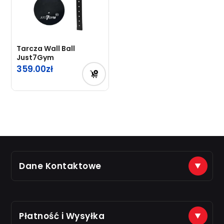
Tarcza Wall Ball
Just7Gym
359.00
Dane Kontaktowe
(+48) 888 561 463
sklep@just7gym.pl
na e-maile odpisujemy od 8.00 do 16.00
Płatność i Wysyłka