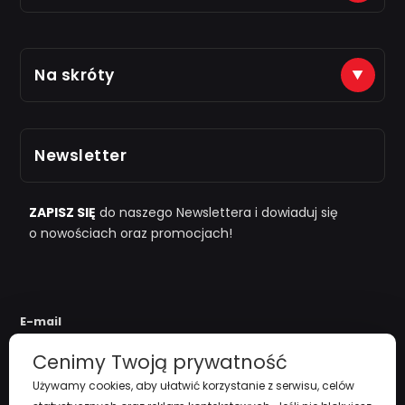
Płatności na konto (tytuł: numer zamówienia)
Na skróty
Just7Gym
Alior Bank: 66 2490 0005 0000 4500 1599 5848
Zarejestruj się
Odbiór osobisty po kontakcie telefonicznym
Newsletter
i "
przy zamówieniu powyżej 1000zł
"
Polityka Prywatności
Regulamin
ZAPISZ SIĘ
do naszego Newslettera i dowiaduj się
o nowościach oraz promocjach!
Koszty Dostawy
Zwroty i reklamacje
E-mail
Cenimy Twoją prywatność
Używamy cookies, aby ułatwić korzystanie z serwisu, celów