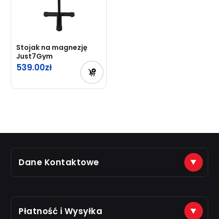
Stojak na magnezję
Just7Gym
539.00
Dane Kontaktowe
(+48) 888 561 463
sklep@just7gym.pl
na e-maile odpisujemy od 8.00 do 16.00
Płatność i Wysyłka