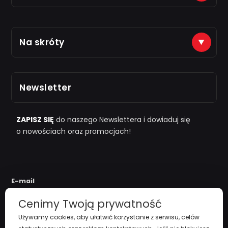
Płatności na konto (tytuł: numer zamówienia)
Na skróty
Just7Gym
Alior Bank: 66 2490 0005 0000 4500 1599 5848
Zarejestruj się
Odbiór osobisty po kontakcie telefonicznym
Newsletter
i "
przy zamówieniu powyżej 1000zł
"
Polityka Prywatności
Regulamin
ZAPISZ SIĘ
do naszego Newslettera i dowiaduj się
o nowościach oraz promocjach!
Koszty Dostawy
Zwroty i reklamacje
E-mail
Cenimy Twoją prywatność
Używamy cookies, aby ułatwić korzystanie z serwisu, celów