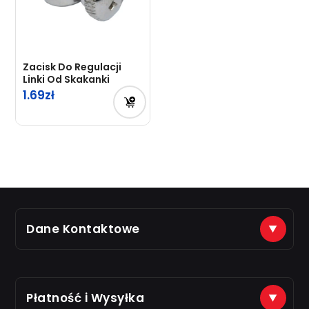
Zacisk Do Regulacji
Linki Od Skakanki
1.69
Dane Kontaktowe
(+48) 888 561 463
sklep@just7gym.pl
na e-maile odpisujemy od 8.00 do 16.00
Płatność i Wysyłka