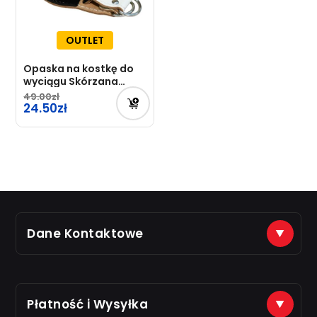
OUTLET
Opaska na kostkę do
wyciągu Skórzana
Just7Gym – OUTLET
49.00
Pierwotna
24.50
cena
Aktualna
wynosiła:
cena
49.00zł.
wynosi:
24.50zł.
Dane Kontaktowe
(+48) 888 561 463
sklep@just7gym.pl
na e-maile odpisujemy od 8.00 do 16.00
Płatność i Wysyłka