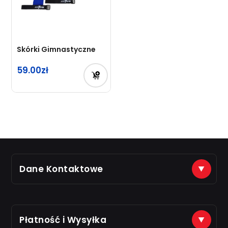
Skórki Gimnastyczne
59.00
Dane Kontaktowe
(+48) 888 561 463
sklep@just7gym.pl
na e-maile odpisujemy od 8.00 do 16.00
Płatność i Wysyłka