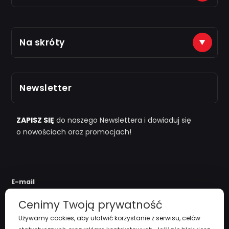
Płatności na konto (tytuł: numer zamówienia)
Na skróty
Just7Gym
Alior Bank: 66 2490 0005 0000 4500 1599 5848
Zarejestruj się
Odbiór osobisty po kontakcie telefonicznym
Newsletter
i "
przy zamówieniu powyżej 1000zł
"
Polityka Prywatności
Regulamin
ZAPISZ SIĘ
do naszego Newslettera i dowiaduj się
o nowościach oraz promocjach!
Koszty Dostawy
Zwroty i reklamacje
E-mail
Cenimy Twoją prywatność
Używamy cookies, aby ułatwić korzystanie z serwisu, celów