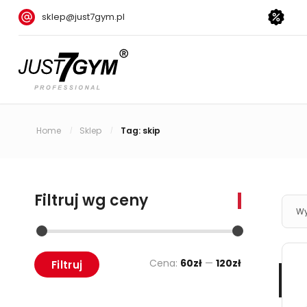
sklep@just7gym.pl
Home
Sklep
Tag: skip
/
/
Filtruj wg ceny
Wy
Cena:
60zł
—
120zł
Filtruj