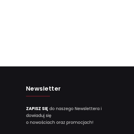
Newsletter
ZAPISZ SIĘ
do naszego Newslettera i
dowiaduj się
o nowościach oraz promocjach!