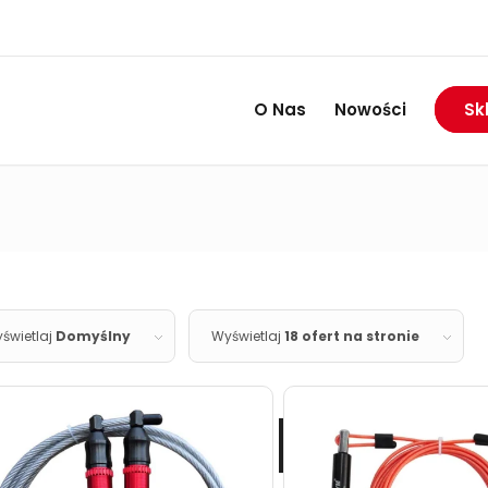
RABAT DO 74%
Wietrzymy magazyny:
O Nas
Nowości
Sk
świetlaj
Domyślny
Wyświetlaj
18 ofert na stronie