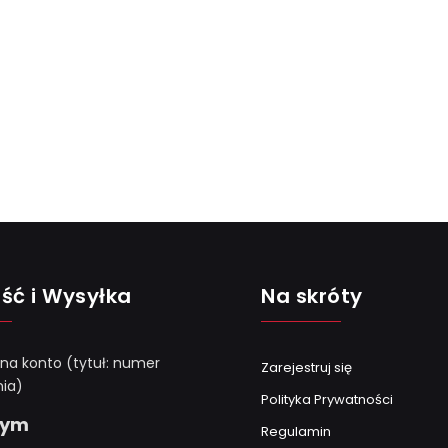
ść i Wysyłka
Na skróty
 na konto (tytuł: numer
Zarejestruj się
ia)
Polityka Prywatności
Gym
Regulamin