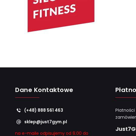
Dane Kontaktowe
Płatno
(+48) 888 561 463
Płatności
zamówien
sklep@just7gym.pl
Just7
na e-maile odpisujemy od 8.00 do