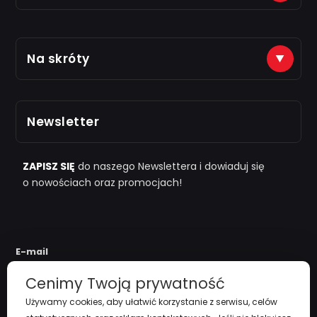
Płatności na konto (tytuł: numer zamówienia)
Na skróty
Just7Gym
Alior Bank: 66 2490 0005 0000 4500 1599 5848
Zarejestruj się
Odbiór osobisty po kontakcie telefonicznym
Newsletter
i "
przy zamówieniu powyżej 1000zł
"
Polityka Prywatności
Regulamin
ZAPISZ SIĘ
do naszego Newslettera i dowiaduj się
o nowościach oraz promocjach!
Koszty Dostawy
Zwroty i reklamacje
E-mail
Cenimy Twoją prywatność
Używamy cookies, aby ułatwić korzystanie z serwisu, celów