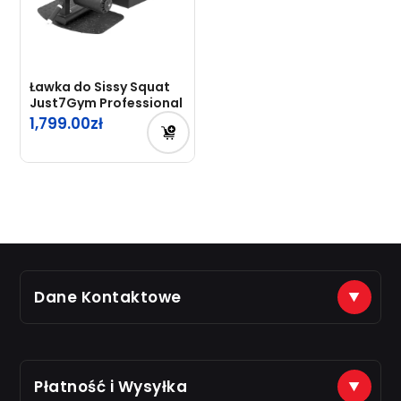
Ławka do Sissy Squat
Just7Gym Professional
1,799.00
Dane Kontaktowe
(+48) 888 561 463
sklep@just7gym.pl
na e-maile odpisujemy od 8.00 do 16.00
Płatność i Wysyłka