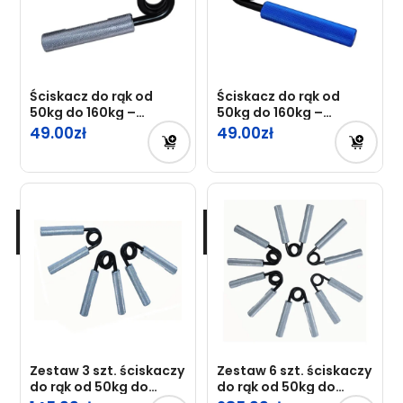
Ściskacz do rąk od
Ściskacz do rąk od
50kg do 160kg –
50kg do 160kg –
TRENING DŁONI
TRENING DŁONI BLUE
49.00
49.00
Zestaw 3 szt. ściskaczy
Zestaw 6 szt. ściskaczy
do rąk od 50kg do
do rąk od 50kg do
160kg
160kg