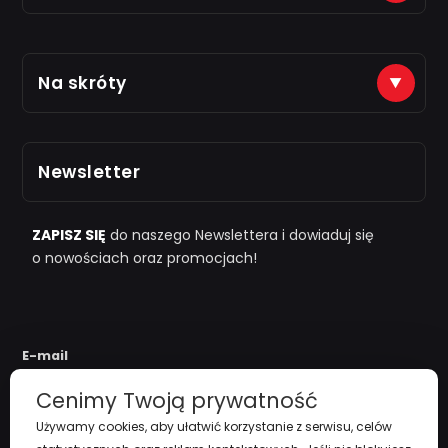
Płatności na konto (tytuł: numer zamówienia)
Na skróty
Just7Gym
Alior Bank: 66 2490 0005 0000 4500 1599 5848
Zarejestruj się
Odbiór osobisty po kontakcie telefonicznym
Newsletter
i "
przy zamówieniu powyżej 1000zł
"
Polityka Prywatności
Regulamin
ZAPISZ SIĘ
do naszego Newslettera i dowiaduj się
o nowościach oraz promocjach!
Koszty Dostawy
Zwroty i reklamacje
E-mail
Cenimy Twoją prywatność
Używamy cookies, aby ułatwić korzystanie z serwisu, celów