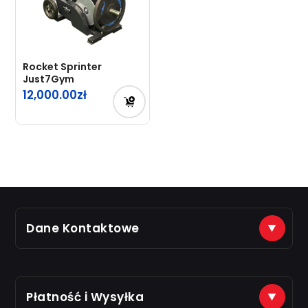
Rocket Sprinter
Just7Gym
12,000.00
Dane Kontaktowe
(+48) 888 561 463
sklep@just7gym.pl
na e-maile odpisujemy od 8.00 do 16.00
Płatność i Wysyłka