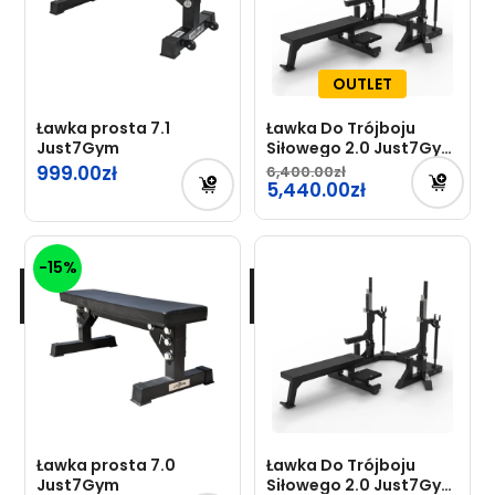
OUTLET
Ławka prosta 7.1
Ławka Do Trójboju
Just7Gym
Siłowego 2.0 Just7Gym
Professional – OUTLET
999.00
6,400.00
Pierwotna
5,440.00
cena
Aktualna
wynosiła:
cena
-15%
6,400.00zł.
wynosi:
5,440.00zł.
Ławka prosta 7.0
Ławka Do Trójboju
Just7Gym
Siłowego 2.0 Just7Gym