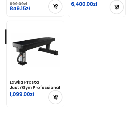
Professional
6,400.00
999.00
Pierwotna
849.15
cena
Aktualna
wynosiła:
cena
999.00zł.
wynosi:
849.15zł.
Ławka Prosta
Just7Gym Professional
1,099.00