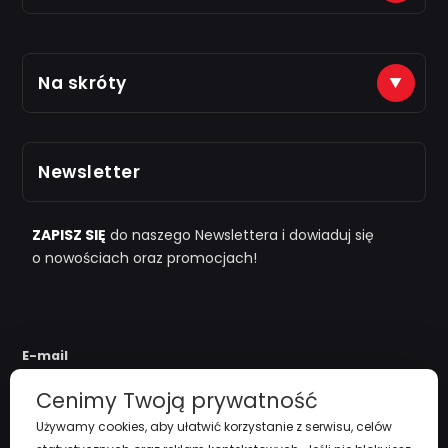
Płatności na konto (tytuł: numer zamówienia)
Na skróty
Just7Gym
Alior Bank: 66 2490 0005 0000 4500 1599 5848
Zarejestruj się
Odbiór osobisty po kontakcie telefonicznym
Newsletter
i "
przy zamówieniu powyżej 1000zł
"
Polityka Prywatności
Regulamin
ZAPISZ SIĘ
do naszego Newslettera i dowiaduj się
o nowościach oraz promocjach!
Koszty Dostawy
Zwroty i reklamacje
E-mail
Cenimy Twoją prywatność
Używamy cookies, aby ułatwić korzystanie z serwisu, celów