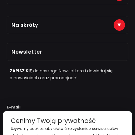
Płatności na konto (tytuł: numer zamówienia)
Na skróty
Just7Gym
Alior Bank: 66 2490 0005 0000 4500 1599 5848
Zarejestruj się
Odbiór osobisty po kontakcie telefonicznym
Newsletter
i "
przy zamówieniu powyżej 1000zł
"
Polityka Prywatności
Regulamin
ZAPISZ SIĘ
do naszego Newslettera i dowiaduj się
o nowościach oraz promocjach!
Koszty Dostawy
Zwroty i reklamacje
E-mail
Cenimy Twoją prywatność
Używamy cookies, aby ułatwić korzystanie z serwisu, celów