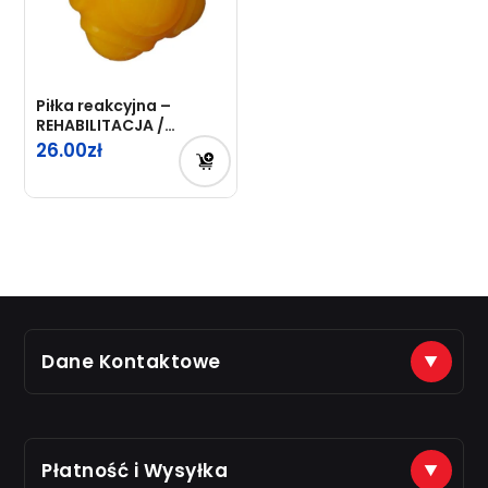
Piłka reakcyjna –
REHABILITACJA /
LACROSSE
26.00
Dane Kontaktowe
(+48) 888 561 463
sklep@just7gym.pl
na e-maile odpisujemy od 8.00 do 16.00
Płatność i Wysyłka