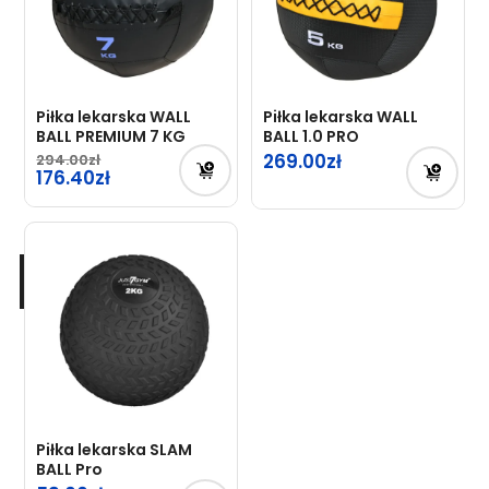
Piłka lekarska WALL
Piłka lekarska WALL
BALL PREMIUM 7 KG
BALL 1.0 PRO
269.00
294.00
Pierwotna
176.40
cena
Aktualna
wynosiła:
cena
294.00zł.
wynosi:
176.40zł.
Piłka lekarska SLAM
BALL Pro