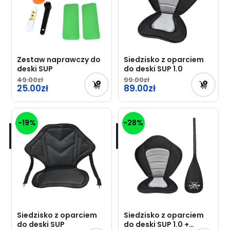
Zestaw naprawczy do
Siedzisko z oparciem
deski SUP
do deski SUP 1.0
49.00
99.00
25.00
Pierwotna
89.00
cena
Aktualna
wynosiła:
cena
-19%
-28%
99.00zł.
wynosi:
89.00zł.
Siedzisko z oparciem
Siedzisko z oparciem
do deski SUP
do deski SUP 1.0 +