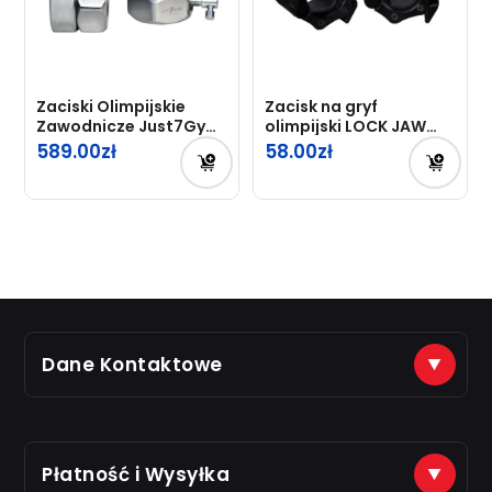
Zaciski Olimpijskie
Zacisk na gryf
Zawodnicze Just7Gym
olimpijski LOCK JAW
(para)
(para)
589.00
58.00
Dane Kontaktowe
(+48) 888 561 463
sklep@just7gym.pl
na e-maile odpisujemy od 8.00 do 16.00
Płatność i Wysyłka