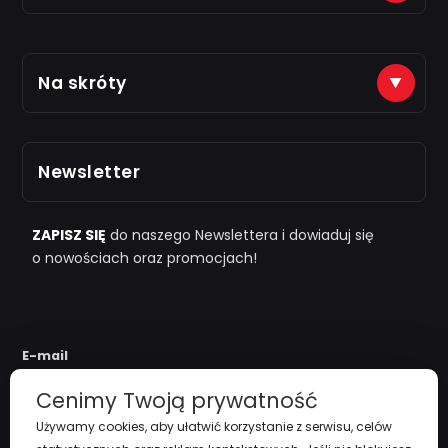
Płatności na konto (tytuł: numer zamówienia)
Na skróty
Just7Gym
Alior Bank: 66 2490 0005 0000 4500 1599 5848
Zarejestruj się
Odbiór osobisty po kontakcie telefonicznym
Newsletter
i "
przy zamówieniu powyżej 1000zł
"
Polityka Prywatności
Regulamin
ZAPISZ SIĘ
do naszego Newslettera i dowiaduj się
o nowościach oraz promocjach!
Koszty Dostawy
Zwroty i reklamacje
E-mail
Cenimy Twoją prywatność
Używamy cookies, aby ułatwić korzystanie z serwisu, celów