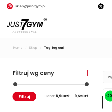
sklep@just7gym.pl
Home
Sklep
Tag: leg curl
/
/
Filtruj wg ceny
Wy
-2
Cena:
8,900zł
—
9,520zł
Filtruj