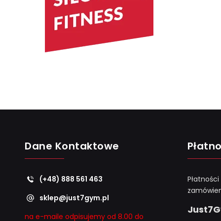
Dane Kontaktowe
Płatno
(+48) 888 561 463
Płatności
zamówien
sklep@just7gym.pl
Just7
na e-maile odpisujemy od 8.00 do