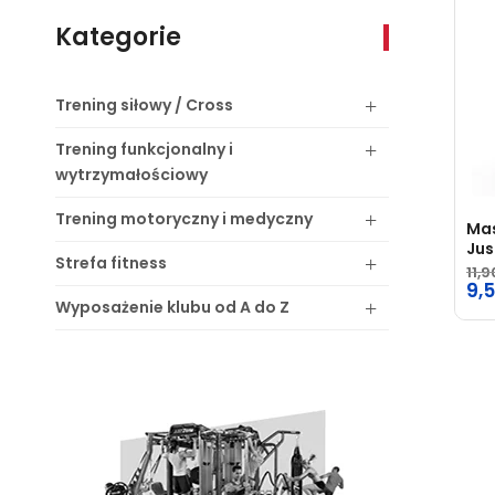
Kategorie
Trening
siłowy / Cross
Trening
funkcjonalny i
wytrzymałościowy
Trening
motoryczny i medyczny
Mas
Jus
Strefa
fitness
11,
Pie
9,
Wyposażenie
klubu od A do Z
ce
Ak
wyn
ce
11,
wyn
9,5