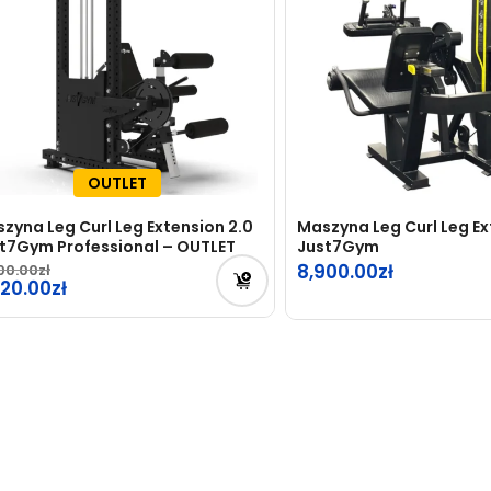
OUTLET
zyna Leg Curl Leg Extension 2.0
Maszyna Leg Curl Leg Ex
t7Gym Professional – OUTLET
Just7Gym
8,900.00
900.00
rwotna
520.00
na
tualna
osiła:
na
900.00zł.
osi:
20.00zł.