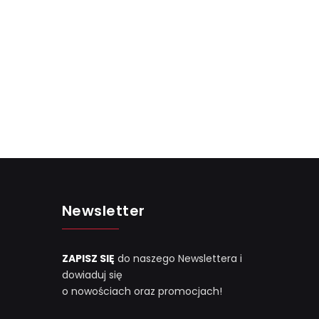
Newsletter
ZAPISZ SIĘ
do naszego Newslettera i
dowiaduj się
o nowościach oraz promocjach!