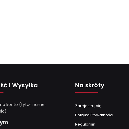
ść i Wysyłka
Na skróty
 na konto (tytuł: numer
Zarejestruj się
ia)
Polityka Prywatności
Gym
Regulamin