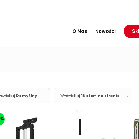
RABAT DO 74%
Wietrzymy magazyny:
O Nas
Nowości
Sk
świetlaj
Domyślny
Wyświetlaj
18 ofert na stronie
0%