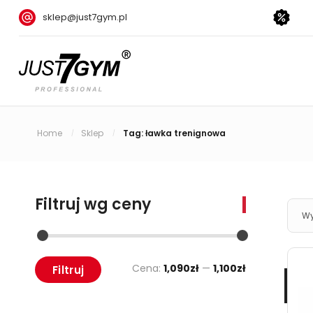
sklep@just7gym.pl
Home
Sklep
Tag: ławka trenignowa
/
/
Filtruj wg ceny
Wy
Cena:
1,090zł
—
1,100zł
Filtruj