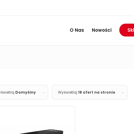
RABAT DO 74%
Wietrzymy magazyny:
O Nas
Nowości
Sk
świetlaj
Domyślny
Wyświetlaj
18 ofert na stronie