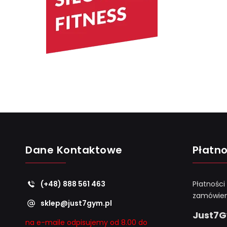
Dane Kontaktowe
Płatno
(+48) 888 561 463
Płatności
zamówien
sklep@just7gym.pl
Just7
na e-maile odpisujemy od 8.00 do