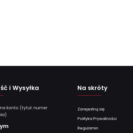
ść i Wysyłka
Na skróty
 na konto (tytuł: numer
Zarejestruj się
ia)
Polityka Prywatności
Gym
Regulamin