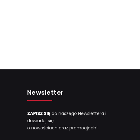
Newsletter
ZAPISZ SIĘ
do naszego Newslettera i
dowiaduj się
o nowościach oraz promocjach!