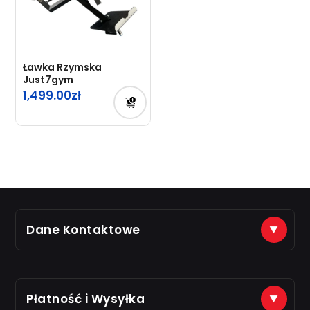
Ławka Rzymska
Just7gym
1,499.00
Dane Kontaktowe
(+48) 888 561 463
sklep@just7gym.pl
na e-maile odpisujemy od 8.00 do 16.00
Płatność i Wysyłka