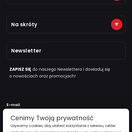
Płatności na konto (tytuł: numer zamówienia)
Na skróty
Just7Gym
Alior Bank: 66 2490 0005 0000 4500 1599 5848
Zarejestruj się
Odbiór osobisty po kontakcie telefonicznym
Newsletter
i "
przy zamówieniu powyżej 1000zł
"
Polityka Prywatności
Regulamin
ZAPISZ SIĘ
do naszego Newslettera i dowiaduj się
o nowościach oraz promocjach!
Koszty Dostawy
Zwroty i reklamacje
E-mail
Cenimy Twoją prywatność
Używamy cookies, aby ułatwić korzystanie z serwisu, celów