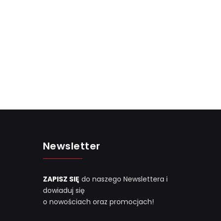
Newsletter
ZAPISZ SIĘ
do naszego Newslettera i
dowiaduj się
o nowościach oraz promocjach!