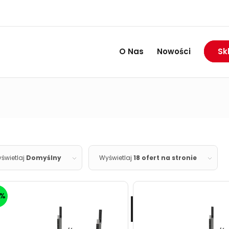
RABAT DO 74%
Wietrzymy magazyny:
O Nas
Nowości
Sk
świetlaj
Domyślny
Wyświetlaj
18 ofert na stronie
5%