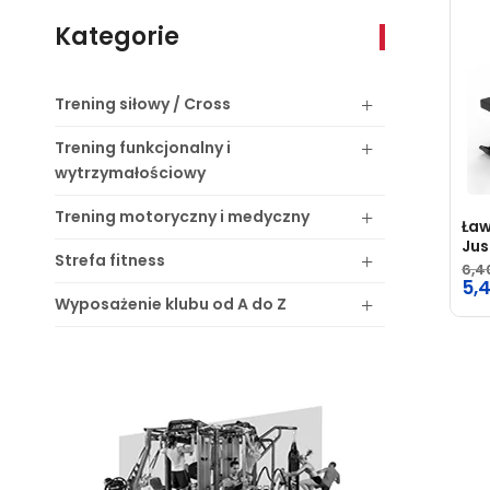
Kategorie
Trening
siłowy / Cross
Trening
funkcjonalny i
wytrzymałościowy
Trening
motoryczny i medyczny
Ław
Jus
Strefa
fitness
6,4
Pie
5,
Wyposażenie
klubu od A do Z
ce
Ak
wyn
ce
6,4
wyn
5,4