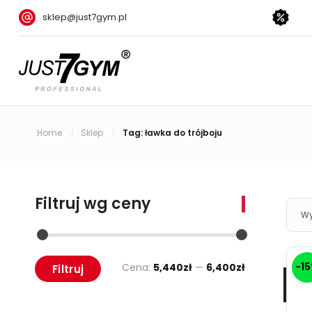
sklep@just7gym.pl
Home
Sklep
Tag: ławka do trójboju
/
/
Filtruj wg ceny
Wy
-1
Cena:
5,440zł
—
6,400zł
Filtruj