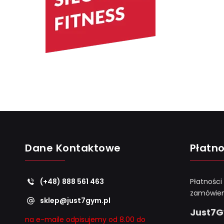
Dane Kontaktowe
Płatno
(+48) 888 561 463
Płatności
zamówien
sklep@just7gym.pl
Just7
na e-maile odpisujemy od 8.00 do