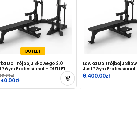
OUTLET
ka Do Trójboju Siłowego 2.0
Ławka Do Trójboju Siło
t7Gym Professional – OUTLET
Just7Gym Professional
6,400.00
00.00
rwotna
440.00
na
tualna
osiła:
na
00.00zł.
osi:
40.00zł.