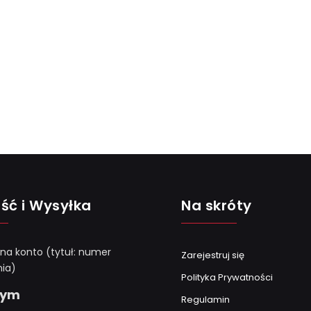
ść i Wysyłka
Na skróty
 na konto (tytuł: numer
Zarejestruj się
ia)
Polityka Prywatności
Gym
Regulamin