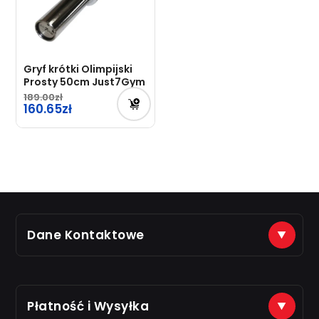
Gryf krótki Olimpijski
Prosty 50cm Just7Gym
189.00
Pierwotna
160.65
cena
Aktualna
wynosiła:
cena
189.00zł.
wynosi:
160.65zł.
Dane Kontaktowe
(+48) 888 561 463
sklep@just7gym.pl
na e-maile odpisujemy od 8.00 do 16.00
Płatność i Wysyłka