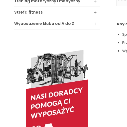
Trening
motoryczny i medyczny
Strefa
fitness
Wyposażenie
klubu od A do Z
Aby 
Sp
Pr
Wp