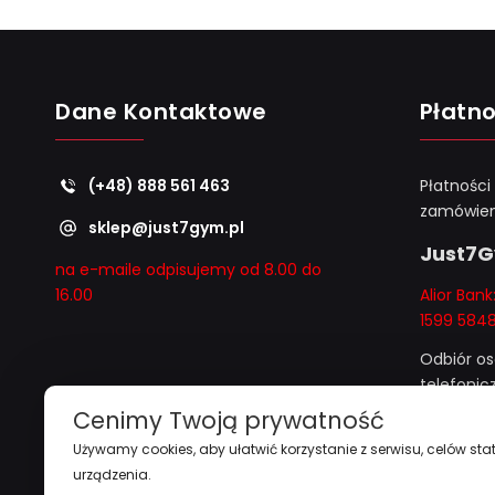
Dane Kontaktowe
Płatno
(+48) 888 561 463
Płatności
zamówien
sklep@just7gym.pl
Just7
na e-maile odpisujemy od 8.00 do
16.00
Alior Ban
1599 584
Odbiór os
telefoni
i "
przy z
Cenimy Twoją prywatność
1000zł
"
Używamy cookies, aby ułatwić korzystanie z serwisu, celów stat
urządzenia.