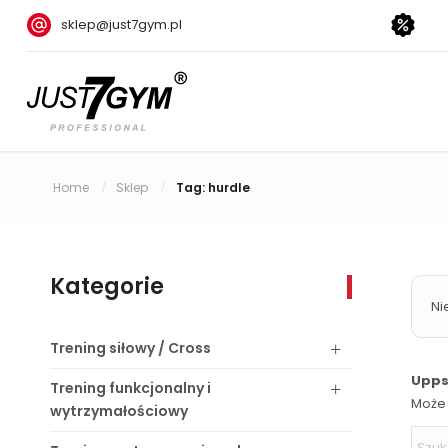
sklep@just7gym.pl
Home
Sklep
Tag: hurdle
/
/
Kategorie
Ni
Trening
siłowy / Cross
Upps!
Trening
funkcjonalny i
Może 
wytrzymałościowy