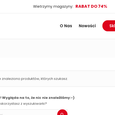
RABAT DO 74%
Wietrzymy magazyny:
O Nas
Nowości
Sk
e znaleziono produktów, których szukasz.
 Wygląda na to, że nic nie znaleźliśmy:-)
skorzystasz z wyszukiwarki?