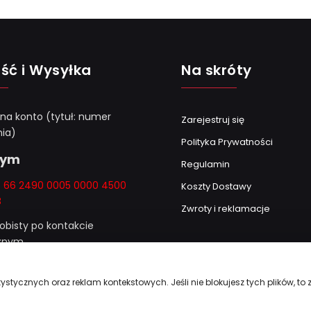
ść i Wysyłka
Na skróty
 na konto (tytuł: numer
Zarejestruj się
ia)
Polityka Prywatności
Gym
Regulamin
k: 66 2490 0005 0000 4500
Koszty Dostawy
8
Zwroty i reklamacje
obisty po kontakcie
cznym
amówieniu powyżej
ystycznych oraz reklam kontekstowych. Jeśli nie blokujesz tych plików, to