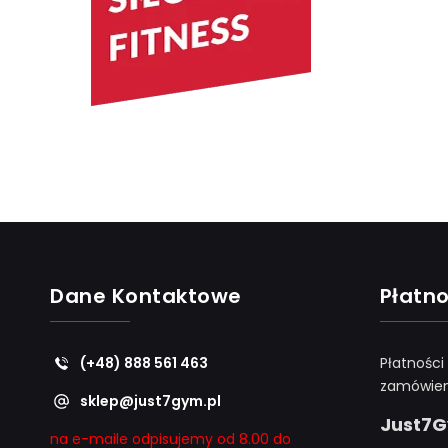
Dane Kontaktowe
Płatno
(+48) 888 561 463
Płatności
zamówien
sklep@just7gym.pl
Just7
na e-maile odpisujemy od 8.00 do