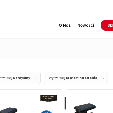
RABAT DO 74%
Wietrzymy magazyny:
O Nas
Nowości
Sk
świetlaj
Domyślny
Wyświetlaj
18 ofert na stronie