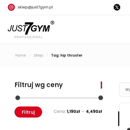
sklep@just7gym.pl
Home
Sklep
Tag: hip thruster
/
/
Filtruj wg ceny
Wy
Cena:
1,190zł
—
4,490zł
Filtruj