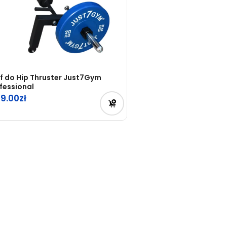
f do Hip Thruster Just7Gym
fessional
99.00