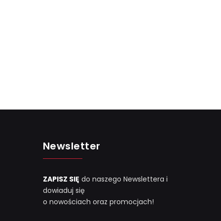
Newsletter
ZAPISZ SIĘ
do naszego Newslettera i
dowiaduj się
o nowościach oraz promocjach!