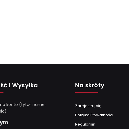
ść i Wysyłka
Na skróty
 na konto (tytuł: numer
Zarejestruj się
ia)
Polityka Prywatności
Gym
Regulamin