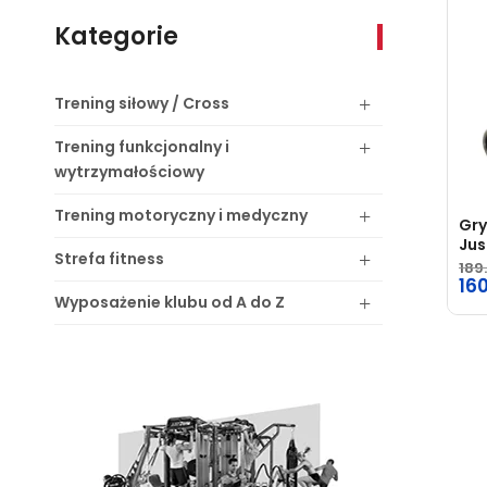
Kategorie
Trening
siłowy / Cross
Trening
funkcjonalny i
wytrzymałościowy
Trening
motoryczny i medyczny
Gry
Ju
Strefa
fitness
189
Pie
16
Wyposażenie
klubu od A do Z
ce
Ak
wyn
ce
189
wyn
160