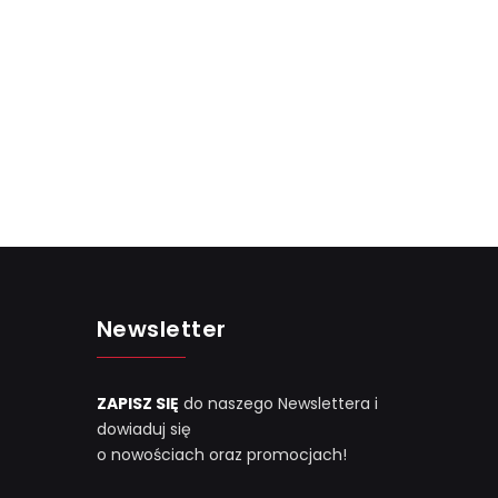
Newsletter
ZAPISZ SIĘ
do naszego Newslettera i
dowiaduj się
o nowościach oraz promocjach!