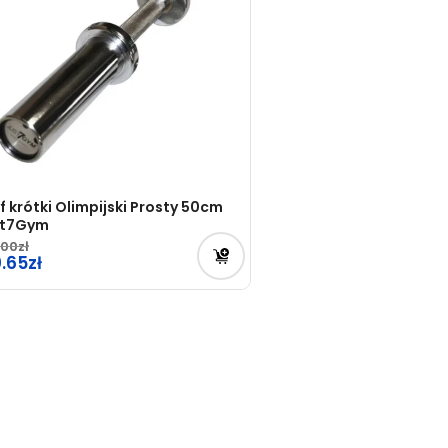
f krótki Olimpijski Prosty 50cm
st7Gym
.00
rwotna
0.65
na
tualna
osiła:
na
.00zł.
osi:
.65zł.