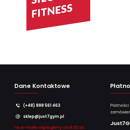
Dane Kontaktowe
Płatno
(+48) 888 561 463
Płatności
zamówien
sklep@just7gym.pl
Just7
na e-maile odpisujemy od 8.00 do