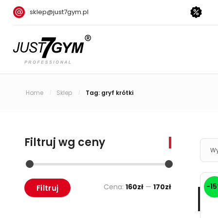
sklep@just7gym.pl
Home
Sklep
Tag: gryf krótki
/
/
Filtruj wg ceny
Wy
-1
Cena:
160zł
—
170zł
Filtruj