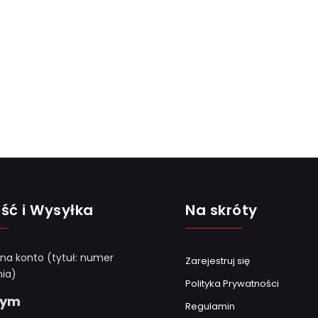
ść i Wysyłka
Na skróty
 na konto (tytuł: numer
Zarejestruj się
ia)
Polityka Prywatności
Gym
Regulamin